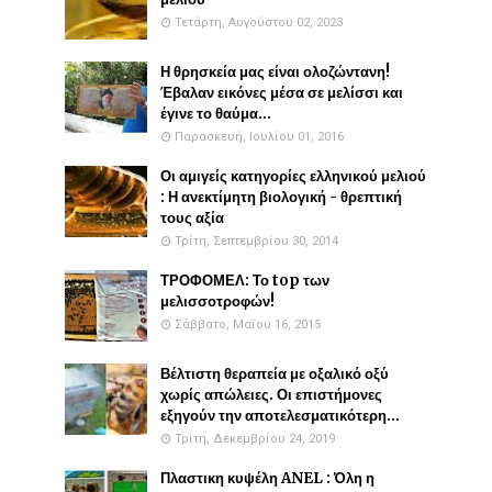
Τετάρτη, Αυγούστου 02, 2023
Η θρησκεία μας είναι ολοζώντανη!
Έβαλαν εικόνες μέσα σε μελίσσι και
έγινε το θαύμα...
Παρασκευή, Ιουλίου 01, 2016
Οι αμιγείς κατηγορίες ελληνικού μελιού
: Η ανεκτίμητη βιολογική - θρεπτική
τους αξία
Τρίτη, Σεπτεμβρίου 30, 2014
ΤΡΟΦΟΜΕΛ: Το top των
μελισσοτροφών!
Σάββατο, Μαΐου 16, 2015
Βέλτιστη θεραπεία με οξαλικό οξύ
χωρίς απώλειες. Οι επιστήμονες
εξηγούν την αποτελεσματικότερη...
Τρίτη, Δεκεμβρίου 24, 2019
Πλαστικη κυψέλη ANEL : Όλη η