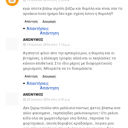
19 Ιουνίου 2016 στις 2:33 π.μ.
εγώ οποτε βάλω σιρόπι βάζω και θυμόλη και είναι σαν τα
αρνάκια πολύ ήρεμα δεν εχει σχεση λιπον η θυμολη!!!
Απάντηση
Διαγραφή
Απαντήσεις
Απάντηση
ΑΝΏΝΥΜΟΣ
19 Ιουνίου 2016 στις 7:12 μ.μ.
Αγαπητοί φίλοι απο την εμπειρία μου, η θυμολη και οι
βιταμίνες, η έλλειψη τροφής αλλά και οι λεηλασίες τα
κάνουν επιθετικά. Στο ιδιο μέρος με διαφορετικούς
χειρισμούς. Μπορείτε να το δοκιμάσετε.
Απάντηση
Διαγραφή
Απαντήσεις
Απάντηση
ΑΝΏΝΥΜΟΣ
20 Ιουνίου 2016 στις 6:47 μ.μ.
Δεν ξερω πολλα απο μελλισια παντως φετος βλεπω ενα
αλλο φαινομενο , τεμπεληδες μελισοκομους ! Οτι μελισι
ειδα ολα σε χωματοδρομο ολα διπλα , περνανε τα
φορτηγακια , σκονη θορυβος κραδασμοι , λογικο μου