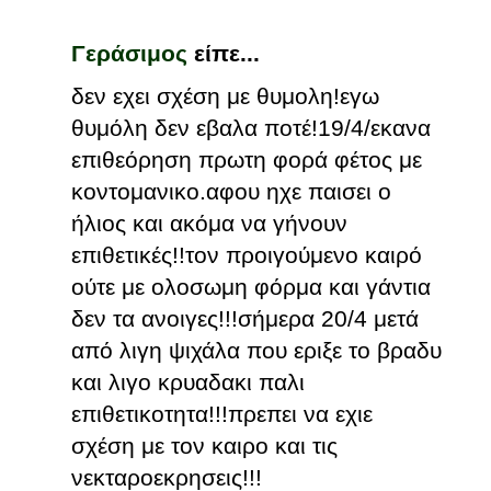
Γεράσιμος
είπε...
δεν εχει σχέση με θυμολη!εγω
θυμόλη δεν εβαλα ποτέ!19/4/εκανα
επιθεόρηση πρωτη φορά φέτος με
κοντομανικο.αφου ηχε παισει ο
ήλιος και ακόμα να γήνουν
επιθετικές!!τον προιγούμενο καιρό
ούτε με ολοσωμη φόρμα και γάντια
δεν τα ανοιγες!!!σήμερα 20/4 μετά
από λιγη ψιχάλα που εριξε το βραδυ
και λιγο κρυαδακι παλι
επιθετικοτητα!!!πρεπει να εχιε
σχέση με τον καιρο και τις
νεκταροεκρησεις!!!