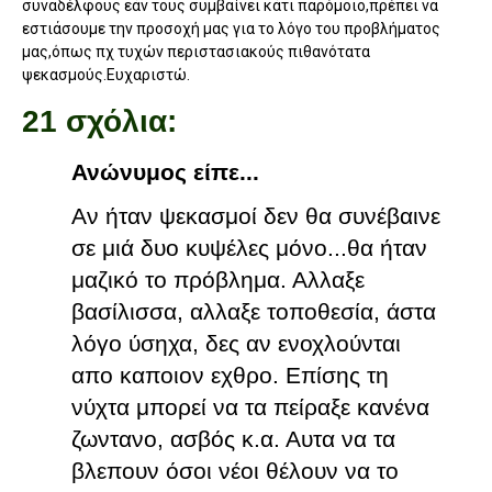
συναδέλφους εάν τους συμβαίνει κάτι παρόμοιο,πρέπει να
εστιάσουμε την προσοχή μας για το λόγο του προβλήματος
μας,όπως πχ τυχών περιστασιακούς πιθανότατα
ψεκασμούς.Ευχαριστώ.
21 σχόλια:
Ανώνυμος είπε...
Αν ήταν ψεκασμοί δεν θα συνέβαινε
σε μιά δυο κυψέλες μόνο...θα ήταν
μαζικό το πρόβλημα. Αλλαξε
βασίλισσα, αλλαξε τοποθεσία, άστα
λόγο ύσηχα, δες αν ενοχλούνται
απο καποιον εχθρο. Επίσης τη
νύχτα μπορεί να τα πείραξε κανένα
ζωντανο, ασβός κ.α. Αυτα να τα
βλεπουν όσοι νέοι θέλουν να το