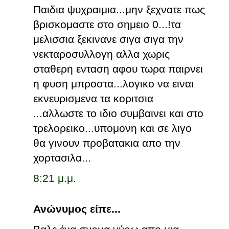
Παιδια ψυχραιμια...μην ξεχνατε πως
βρισκομαστε στο σημειο 0...!τα
μελισσια ξεκινανε σιγα σιγα την
νεκταροσυλλογη αλλα χωρις
σταθερη ενταση αφου τωρα παιρνει
η φυση μπροστα...λογικο να ειναι
εκνευρισμενα τα κοριτσια
...αλλωστε το ιδιο συμβαινει και στο
τρελορεικο...υπομονη και σε λιγο
θα γινουν προβατακια απο την
χορτασιλα...
8:21 μ.μ.
Ανώνυμος είπε...