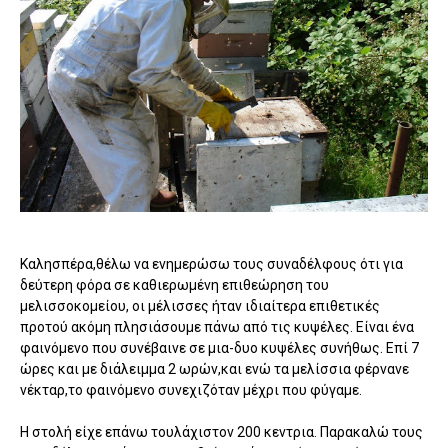
Καλησπέρα,θέλω να ενημερώσω τους συναδέλφους ότι για
δεύτερη φόρα σε καθιερωμένη επιθεώρηση του
μελισσοκομείου, οι μέλισσες ήταν ιδιαίτερα επιθετικές
προτού ακόμη πλησιάσουμε πάνω από τις κυψέλες. Είναι ένα
φαινόμενο που συνέβαινε σε μια-δυο κυψέλες συνήθως. Επί 7
ώρες και με διάλειμμα 2 ωρών,και ενώ τα μελίσσια φέρνανε
νέκταρ,το φαινόμενο συνεχιζόταν μέχρι που φύγαμε.
Η στολή είχε επάνω τουλάχιστον 200 κεντρια. Παρακαλώ τους