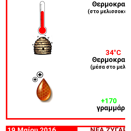
Θερμοκρασ
(στο μελισσοκομ
34
°C
Θερμοκρασ
(μέσα στο μελίσ
+170
γραμμάρι
19 Μαίου 2016
ΝΕΑ ΖΥΓΑΡΙ