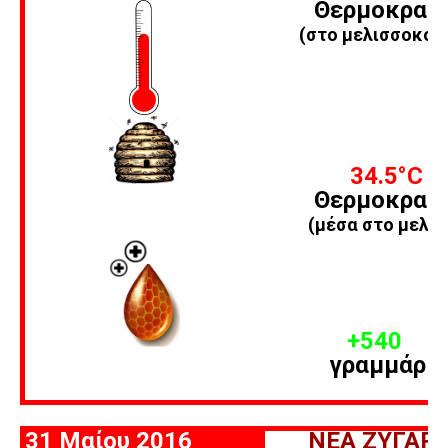
Θερμοκρασ
(στο μελισσοκομ
34.5
°C
Θερμοκρασ
(μέσα στο μελίσ
+540
γραμμάρια
31 Μαίου 2016
ΝΕΑ ΖΥΓΑΡΙ