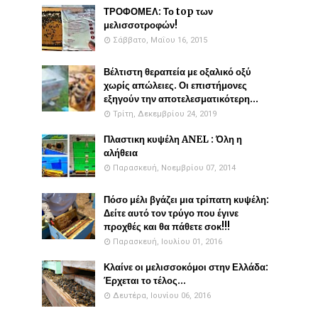
ΤΡΟΦΟΜΕΛ: Το top των
μελισσοτροφών!
Σάββατο, Μαΐου 16, 2015
Βέλτιστη θεραπεία με οξαλικό οξύ
χωρίς απώλειες. Οι επιστήμονες
εξηγούν την αποτελεσματικότερη...
Τρίτη, Δεκεμβρίου 24, 2019
Πλαστικη κυψέλη ANEL : Όλη η
αλήθεια
Παρασκευή, Νοεμβρίου 07, 2014
Πόσο μέλι βγάζει μια τρίπατη κυψέλη:
Δείτε αυτό τον τρύγο που έγινε
προχθές και θα πάθετε σοκ!!!
Παρασκευή, Ιουλίου 01, 2016
Κλαίνε οι μελισσοκόμοι στην Ελλάδα:
Έρχεται το τέλος...
Δευτέρα, Ιουνίου 06, 2016