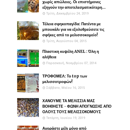
χωρίς απώλειες. Οι επιστήμονες
εξηγούν την αποτελεσματικότερη...
Τρίτη, Δεκεμβρίου 24, 2019
Τέλεια σφηκοπαγίδα: Πατέντα με
μπουκάλι για να εξολοθρεύσετε τις
σφήκες από το μελισσοκομείο!
Τρίτη, Αυγούστου 04, 2015
Πλαστικη κυψέλη ANEL : Όλη η
αλήθεια
Παρασκευή, Νοεμβρίου 07, 2014
ΤΡΟΦΟΜΕΛ: Το top των
μελισσοτροφών!
Σάββατο, Μαΐου 16, 2015
ΧΑΝΟΥΜΕ ΤΑ ΜΕΛΙΣΣΙΑ ΜΑΣ
ΒΟΗΘΗΣΤΕ - ΦΩΝΗ ΑΠΟΓΝΩΣΗΣ ΑΠΟ
ΟΛΟΥΣ ΤΟΥΣ ΜΕΛΙΣΣΟΚΟΜΟΥΣ
Τετάρτη, Ιουνίου 19, 2019
Αγοράστε μέλι μόνο από