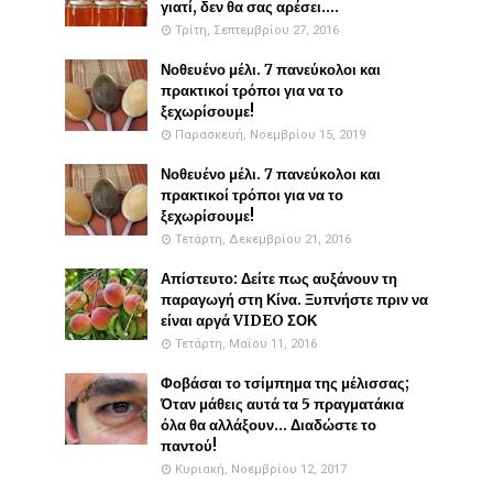
γιατί, δεν θα σας αρέσει....
Τρίτη, Σεπτεμβρίου 27, 2016
Νοθευένο μέλι. 7 πανεύκολοι και
πρακτικοί τρόποι για να το
ξεχωρίσουμε!
Παρασκευή, Νοεμβρίου 15, 2019
Νοθευένο μέλι. 7 πανεύκολοι και
πρακτικοί τρόποι για να το
ξεχωρίσουμε!
Τετάρτη, Δεκεμβρίου 21, 2016
Απίστευτο: Δείτε πως αυξάνουν τη
παραγωγή στη Κίνα. Ξυπνήστε πριν να
είναι αργά VIDEO ΣΟΚ
Τετάρτη, Μαΐου 11, 2016
Φοβάσαι το τσίμπημα της μέλισσας;
Όταν μάθεις αυτά τα 5 πραγματάκια
όλα θα αλλάξουν... Διαδώστε το
παντού!
Κυριακή, Νοεμβρίου 12, 2017