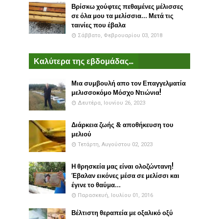
Βρίσκω χούφτες πεθαμένες μέλισσες
σε όλα μου τα μελίσσια... Μετά τις
ταινίες που έβαλα
Σάββατο, Φεβρουαρίου 03, 2018
Καλύτερα της εβδομάδας...
Μια συμβουλή απο τον Επαγγελματία
μελισσοκόμο Μόσχο Ντιώνια!
Δευτέρα, Ιουνίου 26, 2023
Διάρκεια ζωής & αποθήκευση του
μελιού
Τετάρτη, Αυγούστου 02, 2023
Η θρησκεία μας είναι ολοζώντανη!
Έβαλαν εικόνες μέσα σε μελίσσι και
έγινε το θαύμα...
Παρασκευή, Ιουλίου 01, 2016
Βέλτιστη θεραπεία με οξαλικό οξύ