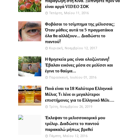
παραγωγή στη Κίνα. Ξυπνήστε πριν να
είναι αργά VIDEO ΣΟΚ
Τετάρτη, Μαΐου 11, 2016
Φοβάσαι το τσίμπημα της μέλισσας;
Όταν μάθεις αυτά τα 5 πραγματάκια
όλα θα αλλάξουν... Διαδώστε το
παντού!
Κυριακή, Νοεμβρίου 12, 2017
Η θρησκεία μας είναι ολοζώντανη!
Έβαλαν εικόνες μέσα σε μελίσσι και
έγινε το θαύμα...
Παρασκευή, Ιουλίου 01, 2016
Ποιά είναι τα 18 Καλύτερα Ελληνικά
Μέλια; Τι λένε οι μεγαλύτεροι
επιστήμονες για το Ελληνικό Μέλι....
Τρίτη, Νοεμβρίου 26, 2019
Έκλεψαν το μελισσοκομικό μου
τρέλερ. Διαδώστε το παντού
παρακαλώ μήπως βρεθεί
Πέμπτη, Μαΐου 12, 2016