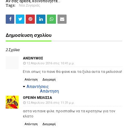
Αν σας άρεσε, κοινοποιήστε...
Tags:
Νέα Ζυγαριάς
Δημοσίευση σχολίου
2 Σχόλια
ΑΝΏΝΥΜΟΣ
12 Απριλίου 2016 στις 10:41 μ.μ.
Ετσι οπως το πανε θα φανε και τα ξυλα αυτα τα μελισσια!
Απάντηση
Διαγραφή
Απαντήσεις
Απάντηση
ΟΡΕΙΝΉ ΜΈΛΙΣΣΑ
12 Απριλίου 2016 στις 11:31 μ.μ.
αστα να πανε φιλε. προσπαθω να τα κρατησω για τον
ελατο
Απάντηση
Διαγραφή