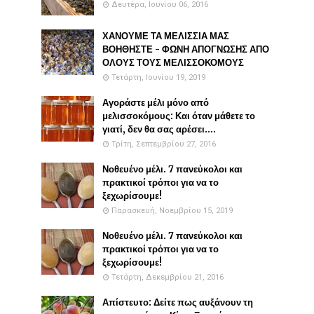
Δευτέρα, Ιουνίου 06, 2016
ΧΑΝΟΥΜΕ ΤΑ ΜΕΛΙΣΣΙΑ ΜΑΣ
ΒΟΗΘΗΣΤΕ - ΦΩΝΗ ΑΠΟΓΝΩΣΗΣ ΑΠΟ
ΟΛΟΥΣ ΤΟΥΣ ΜΕΛΙΣΣΟΚΟΜΟΥΣ
Τετάρτη, Ιουνίου 19, 2019
Αγοράστε μέλι μόνο από
μελισσοκόμους: Και όταν μάθετε το
γιατί, δεν θα σας αρέσει....
Τρίτη, Σεπτεμβρίου 27, 2016
Νοθευένο μέλι. 7 πανεύκολοι και
πρακτικοί τρόποι για να το
ξεχωρίσουμε!
Παρασκευή, Νοεμβρίου 15, 2019
Νοθευένο μέλι. 7 πανεύκολοι και
πρακτικοί τρόποι για να το
ξεχωρίσουμε!
Τετάρτη, Δεκεμβρίου 21, 2016
Απίστευτο: Δείτε πως αυξάνουν τη