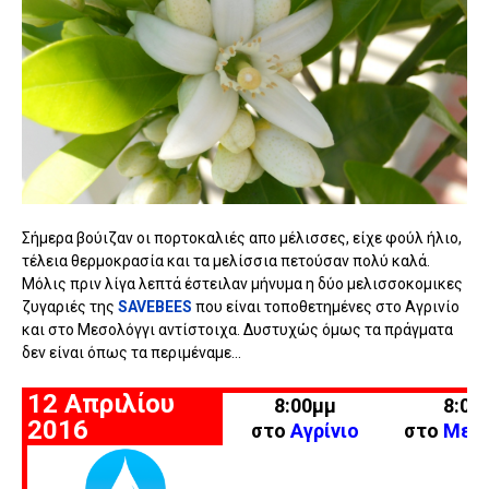
Σήμερα βούιζαν οι πορτοκαλιές απο μέλισσες, είχε φούλ ήλιο,
τέλεια θερμοκρασία και τα μελίσσια πετούσαν πολύ καλά.
Μόλις πριν λίγα λεπτά έστειλαν μήνυμα η δύο μελισσοκομικες
ζυγαριές της
SAVEBEES
που είναι τοποθετημένες στο Αγρινίο
και στο Μεσολόγγι αντίστοιχα. Δυστυχώς όμως τα πράγματα
δεν είναι όπως τα περιμέναμε...
12 Απριλίου
8:00μμ
8:00
2016
στο
Αγρίνιο
στο
Μεσο