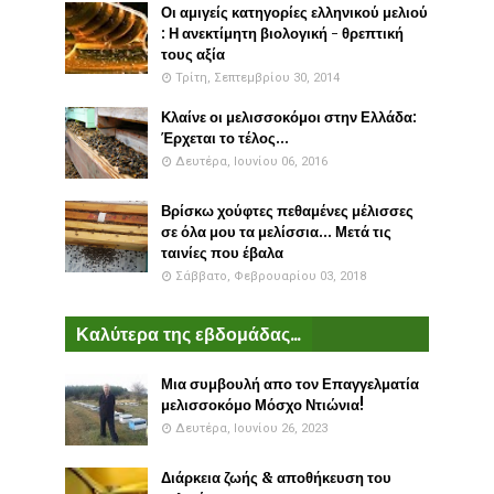
Οι αμιγείς κατηγορίες ελληνικού μελιού
: Η ανεκτίμητη βιολογική - θρεπτική
τους αξία
Τρίτη, Σεπτεμβρίου 30, 2014
Κλαίνε οι μελισσοκόμοι στην Ελλάδα:
Έρχεται το τέλος...
Δευτέρα, Ιουνίου 06, 2016
Βρίσκω χούφτες πεθαμένες μέλισσες
σε όλα μου τα μελίσσια... Μετά τις
ταινίες που έβαλα
Σάββατο, Φεβρουαρίου 03, 2018
Καλύτερα της εβδομάδας...
Μια συμβουλή απο τον Επαγγελματία
μελισσοκόμο Μόσχο Ντιώνια!
Δευτέρα, Ιουνίου 26, 2023
Διάρκεια ζωής & αποθήκευση του