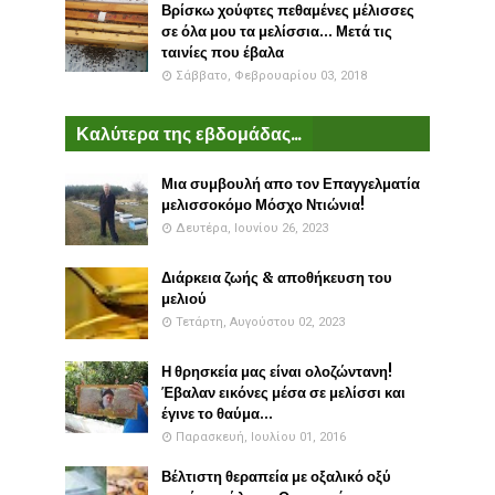
Βρίσκω χούφτες πεθαμένες μέλισσες
σε όλα μου τα μελίσσια... Μετά τις
ταινίες που έβαλα
Σάββατο, Φεβρουαρίου 03, 2018
Καλύτερα της εβδομάδας...
Μια συμβουλή απο τον Επαγγελματία
μελισσοκόμο Μόσχο Ντιώνια!
Δευτέρα, Ιουνίου 26, 2023
Διάρκεια ζωής & αποθήκευση του
μελιού
Τετάρτη, Αυγούστου 02, 2023
Η θρησκεία μας είναι ολοζώντανη!
Έβαλαν εικόνες μέσα σε μελίσσι και
έγινε το θαύμα...
Παρασκευή, Ιουλίου 01, 2016
Βέλτιστη θεραπεία με οξαλικό οξύ