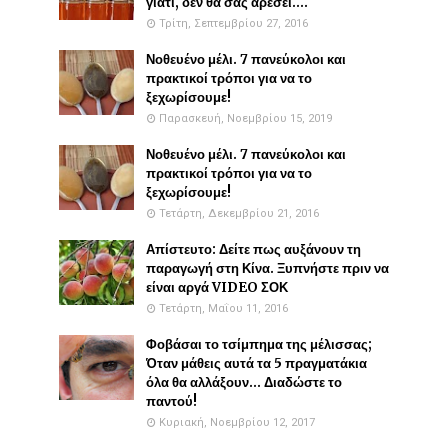
γιατί, δεν θα σας αρέσει....
Τρίτη, Σεπτεμβρίου 27, 2016
Νοθευένο μέλι. 7 πανεύκολοι και
πρακτικοί τρόποι για να το
ξεχωρίσουμε!
Παρασκευή, Νοεμβρίου 15, 2019
Νοθευένο μέλι. 7 πανεύκολοι και
πρακτικοί τρόποι για να το
ξεχωρίσουμε!
Τετάρτη, Δεκεμβρίου 21, 2016
Απίστευτο: Δείτε πως αυξάνουν τη
παραγωγή στη Κίνα. Ξυπνήστε πριν να
είναι αργά VIDEO ΣΟΚ
Τετάρτη, Μαΐου 11, 2016
Φοβάσαι το τσίμπημα της μέλισσας;
Όταν μάθεις αυτά τα 5 πραγματάκια
όλα θα αλλάξουν... Διαδώστε το
παντού!
Κυριακή, Νοεμβρίου 12, 2017