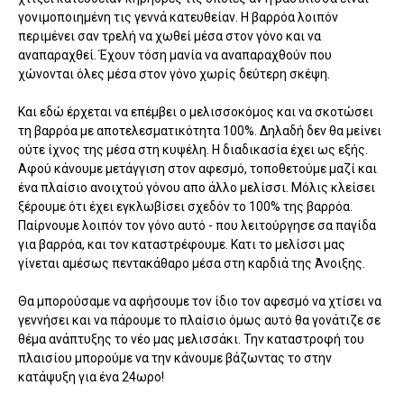
γονιμοποιημένη τις γεννά κατευθείαν. Η βαρρόα λοιπόν
περιμένει σαν τρελή να χωθεί μέσα στον γόνο και να
αναπαραχθεί. Έχουν τόση μανία να αναπαραχθούν που
χώνονται όλες μέσα στον γόνο χωρίς δεύτερη σκέψη.
Και εδώ έρχεται να επέμβει ο μελισσοκόμος και να σκοτώσει
τη βαρρόα με αποτελεσματικότητα 100%. Δηλαδή δεν θα μείνει
ούτε ίχνος της μέσα στη κυψέλη. Η διαδικασία έχει ως εξής.
Αφού κάνουμε μετάγγιση στον αφεσμό, τοποθετούμε μαζί και
ένα πλαίσιο ανοιχτού γόνου απο άλλο μελίσσι. Μόλις κλείσει
ξέρουμε ότι έχει εγκλωβίσει σχεδόν το 100% της βαρρόα.
Παίρνουμε λοιπόν τον γόνο αυτό - που λειτούργησε σα παγίδα
για βαρρόα, και τον καταστρέφουμε. Κατι το μελίσσι μας
γίνεται αμέσως πεντακάθαρο μέσα στη καρδιά της Άνοιξης.
Θα μπορούσαμε να αφήσουμε τον ίδιο τον αφεσμό να χτίσει να
γεννήσει και να πάρουμε το πλαίσιο όμως αυτό θα γονάτιζε σε
θέμα ανάπτυξης το νέο μας μελισσάκι. Την καταστροφή του
πλαισίου μπορούμε να την κάνουμε βάζωντας το στην
κατάψυξη για ένα 24ωρο!