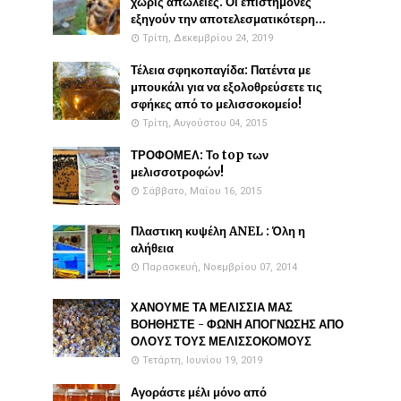
χωρίς απώλειες. Οι επιστήμονες
εξηγούν την αποτελεσματικότερη...
Τρίτη, Δεκεμβρίου 24, 2019
Τέλεια σφηκοπαγίδα: Πατέντα με
μπουκάλι για να εξολοθρεύσετε τις
σφήκες από το μελισσοκομείο!
Τρίτη, Αυγούστου 04, 2015
ΤΡΟΦΟΜΕΛ: Το top των
μελισσοτροφών!
Σάββατο, Μαΐου 16, 2015
Πλαστικη κυψέλη ANEL : Όλη η
αλήθεια
Παρασκευή, Νοεμβρίου 07, 2014
ΧΑΝΟΥΜΕ ΤΑ ΜΕΛΙΣΣΙΑ ΜΑΣ
ΒΟΗΘΗΣΤΕ - ΦΩΝΗ ΑΠΟΓΝΩΣΗΣ ΑΠΟ
ΟΛΟΥΣ ΤΟΥΣ ΜΕΛΙΣΣΟΚΟΜΟΥΣ
Τετάρτη, Ιουνίου 19, 2019
Αγοράστε μέλι μόνο από