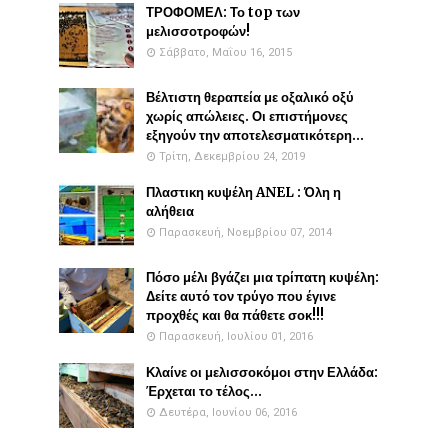
ΤΡΟΦΟΜΕΛ: Το top των
μελισσοτροφών!
Σάββατο, Μαΐου 16, 2015
Βέλτιστη θεραπεία με οξαλικό οξύ
χωρίς απώλειες. Οι επιστήμονες
εξηγούν την αποτελεσματικότερη...
Τρίτη, Δεκεμβρίου 24, 2019
Πλαστικη κυψέλη ANEL : Όλη η
αλήθεια
Παρασκευή, Νοεμβρίου 07, 2014
Πόσο μέλι βγάζει μια τρίπατη κυψέλη:
Δείτε αυτό τον τρύγο που έγινε
προχθές και θα πάθετε σοκ!!!
Παρασκευή, Ιουλίου 01, 2016
Κλαίνε οι μελισσοκόμοι στην Ελλάδα:
Έρχεται το τέλος...
Δευτέρα, Ιουνίου 06, 2016