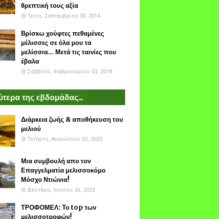
θρεπτική τους αξία
Τρίτη, Σεπτεμβρίου 30, 2014
Βρίσκω χούφτες πεθαμένες
μέλισσες σε όλα μου τα
μελίσσια... Μετά τις ταινίες που
έβαλα
Σάββατο, Φεβρουαρίου 03, 2018
τερα της εβδομάδας...
Διάρκεια ζωής & αποθήκευση του
μελιού
Τετάρτη, Αυγούστου 02, 2023
Μια συμβουλή απο τον
Επαγγελματία μελισσοκόμο
Μόσχο Ντιώνια!
Δευτέρα, Ιουνίου 26, 2023
ΤΡΟΦΟΜΕΛ: Το top των
μελισσοτροφών!