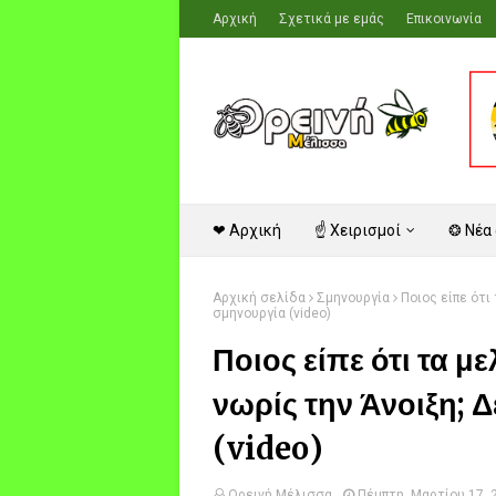
Αρχική
Σχετικά με εμάς
Επικοινωνία
❤ Αρχική
☝ Χειρισμοί
❂ Νέα
Αρχική σελίδα
Σμηνουργία
Ποιος είπε ότι
σμηνουργία (video)
Ποιος είπε ότι τα 
νωρίς την Άνοιξη; 
(video)
Ορεινή Μέλισσα
Πέμπτη, Μαρτίου 17, 