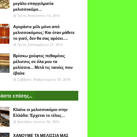
μεγάλο επαγγελματία
μελισσοκόμο...
Τρίτη, Αυγούστου 16, 2016
Αγοράστε μέλι μόνο από
μελισσοκόμους: Και όταν μάθετε
το γιατί, δεν θα σας αρέσει....
Τρίτη, Σεπτεμβρίου 27, 2016
Βρίσκω χούφτες πεθαμένες
μέλισσες σε όλα μου τα
μελίσσια... Μετά τις ταινίες που
έβαλα
Σάββατο, Φεβρουαρίου 03, 2018
άστε επίσης...
Κλαίνε οι μελισσοκόμοι στην
Ελλάδα: Έρχεται το τέλος...
Δευτέρα, Ιουνίου 06, 2016
ΧΑΝΟΥΜΕ ΤΑ ΜΕΛΙΣΣΙΑ ΜΑΣ