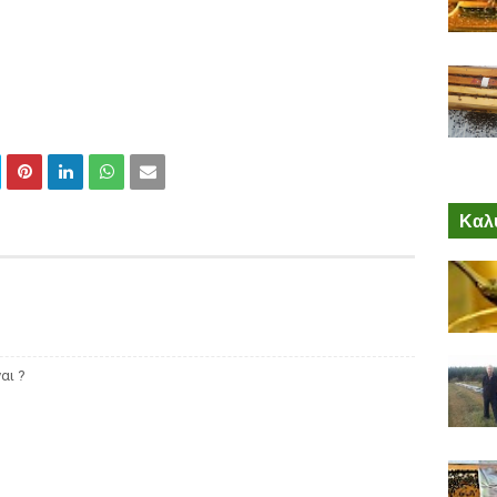
Καλύ
αι ?