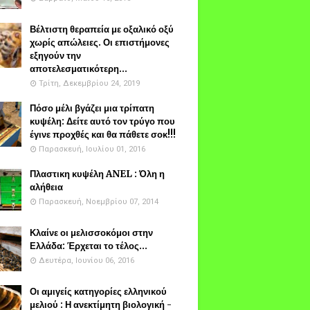
Βέλτιστη θεραπεία με οξαλικό οξύ
χωρίς απώλειες. Οι επιστήμονες
εξηγούν την
αποτελεσματικότερη...
Τρίτη, Δεκεμβρίου 24, 2019
Πόσο μέλι βγάζει μια τρίπατη
κυψέλη: Δείτε αυτό τον τρύγο που
έγινε προχθές και θα πάθετε σοκ!!!
Παρασκευή, Ιουλίου 01, 2016
Πλαστικη κυψέλη ANEL : Όλη η
αλήθεια
Παρασκευή, Νοεμβρίου 07, 2014
Κλαίνε οι μελισσοκόμοι στην
Ελλάδα: Έρχεται το τέλος...
Δευτέρα, Ιουνίου 06, 2016
Οι αμιγείς κατηγορίες ελληνικού
μελιού : Η ανεκτίμητη βιολογική -