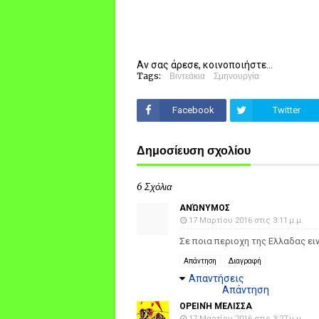
Αν σας άρεσε, κοινοποιήστε...
Tags:
Βιντεάκια
Σμηνουργία
Facebook
Twitter
Δημοσίευση σχολίου
6 Σχόλια
ΑΝΏΝΥΜΟΣ
17 Μαρτίου 2016 στις 3:11 μ.μ.
Σε ποια περιοχη της Ελλαδας ειν
Απάντηση
Διαγραφή
Απαντήσεις
Απάντηση
ΟΡΕΙΝΉ ΜΈΛΙΣΣΑ
17 Μαρτίου 2016 στις 3:27 μ.μ.