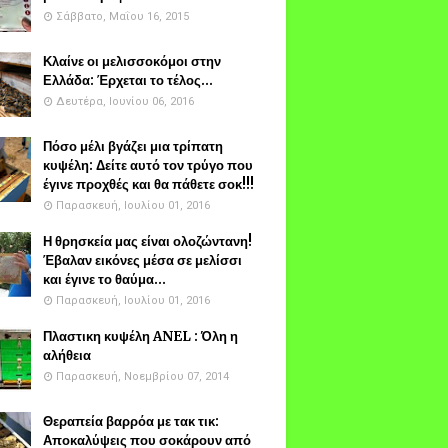
Σάββατο, Μαΐου 16, 2015
Κλαίνε οι μελισσοκόμοι στην
Ελλάδα: Έρχεται το τέλος...
Δευτέρα, Ιουνίου 06, 2016
Πόσο μέλι βγάζει μια τρίπατη
κυψέλη: Δείτε αυτό τον τρύγο που
έγινε προχθές και θα πάθετε σοκ!!!
Παρασκευή, Ιουλίου 01, 2016
Η θρησκεία μας είναι ολοζώντανη!
Έβαλαν εικόνες μέσα σε μελίσσι
και έγινε το θαύμα...
Παρασκευή, Ιουλίου 01, 2016
Πλαστικη κυψέλη ANEL : Όλη η
αλήθεια
Παρασκευή, Νοεμβρίου 07, 2014
Θεραπεία βαρρόα με τακ τικ:
Αποκαλύψεις που σοκάρουν από