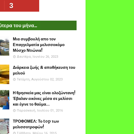
3
τερα του μήνα...
Μια συμβουλή απο τον
Επαγγελματία μελισσοκόμο
Μόσχο Ντιώνια!
Δευτέρα, Ιουνίου 26, 2023
Διάρκεια ζωής & αποθήκευση του
μελιού
Τετάρτη, Αυγούστου 02, 2023
Η θρησκεία μας είναι ολοζώντανη!
Έβαλαν εικόνες μέσα σε μελίσσι
και έγινε το θαύμα...
Παρασκευή, Ιουλίου 01, 2016
ΤΡΟΦΟΜΕΛ: Το top των
μελισσοτροφών!
Σάββατο, Μαΐου 16, 2015