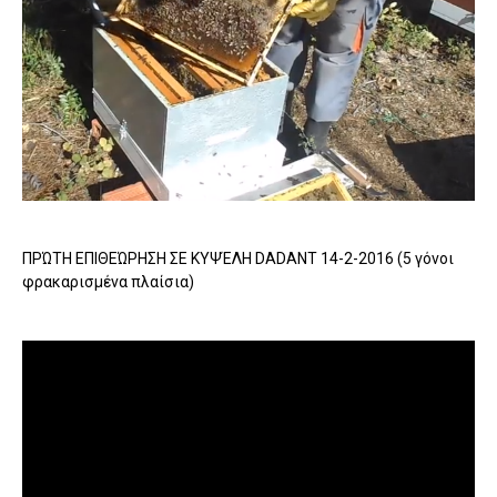
ΠΡΏΤΗ ΕΠΙΘΕΏΡΗΣΗ ΣΕ ΚΥΨΈΛΗ DADANT 14-2-2016 (5 γόνοι
φρακαρισμένα πλαίσια)