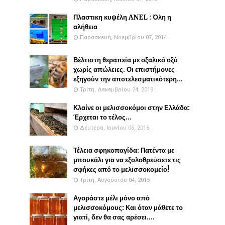
Πλαστικη κυψέλη ANEL : Όλη η
αλήθεια
Παρασκευή, Νοεμβρίου 07, 2014
Βέλτιστη θεραπεία με οξαλικό οξύ
χωρίς απώλειες. Οι επιστήμονες
εξηγούν την αποτελεσματικότερη...
Τρίτη, Δεκεμβρίου 24, 2019
Κλαίνε οι μελισσοκόμοι στην Ελλάδα:
Έρχεται το τέλος...
Δευτέρα, Ιουνίου 06, 2016
Τέλεια σφηκοπαγίδα: Πατέντα με
μπουκάλι για να εξολοθρεύσετε τις
σφήκες από το μελισσοκομείο!
Τρίτη, Αυγούστου 04, 2015
Αγοράστε μέλι μόνο από
μελισσοκόμους: Και όταν μάθετε το
γιατί, δεν θα σας αρέσει....