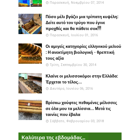
Παρασκευή, Νοεμβρίου 07, 2014
Πόσο μέλι βγάζει μια τρίπατη κυψέλη:
Δείτε αυτό τον τρύγο που έγινε
προχθές και θα πάθετε σοκ!!!
Παρασκευή, Ιουλίου 01, 2016
Οι αμιγείς κατηγορίες ελληνικού μελιού
: Η ανεκτίμητη βιολογική - θρεπτική
τους αξία
Τρίτη, Σεπτεμβρίου 30, 2014
Κλαίνε οι μελισσοκόμοι στην Ελλάδα:
Έρχεται το τέλος...
Δευτέρα, Ιουνίου 06, 2016
Βρίσκω χούφτες πεθαμένες μέλισσες
σε όλα μου τα μελίσσια... Μετά τις
ταινίες που έβαλα
Σάββατο, Φεβρουαρίου 03, 2018
Καλύτερα της εβδομάδας...