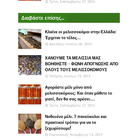
Τρίτη, Σεπτεμβρίου 27, 2016
Διαβάστε επίσης...
Κλαίνε οι μελισσοκόμοι στην Ελλάδα:
Έρχεται το τέλος...
Δευτέρα, Ιουνίου 06, 2016
ΧΑΝΟΥΜΕ ΤΑ ΜΕΛΙΣΣΙΑ ΜΑΣ
ΒΟΗΘΗΣΤΕ - ΦΩΝΗ ΑΠΟΓΝΩΣΗΣ ΑΠΟ
ΟΛΟΥΣ ΤΟΥΣ ΜΕΛΙΣΣΟΚΟΜΟΥΣ
Τετάρτη, Ιουνίου 19, 2019
Αγοράστε μέλι μόνο από
μελισσοκόμους: Και όταν μάθετε το
γιατί, δεν θα σας αρέσει....
Τρίτη, Σεπτεμβρίου 27, 2016
Νοθευένο μέλι. 7 πανεύκολοι και
πρακτικοί τρόποι για να το
ξεχωρίσουμε!
Παρασκευή, Νοεμβρίου 15, 2019