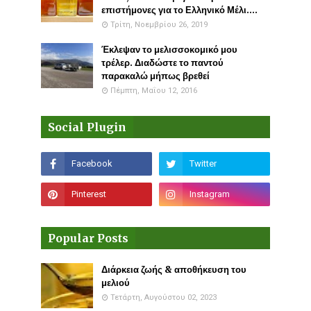
επιστήμονες για το Ελληνικό Μέλι....
Τρίτη, Νοεμβρίου 26, 2019
Έκλεψαν το μελισσοκομικό μου
τρέλερ. Διαδώστε το παντού
παρακαλώ μήπως βρεθεί
Πέμπτη, Μαΐου 12, 2016
Social Plugin
Popular Posts
Διάρκεια ζωής & αποθήκευση του
μελιού
Τετάρτη, Αυγούστου 02, 2023