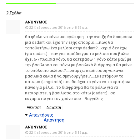
2 Σχόλια
ΑΝΏΝΥΜΟΣ
22 Φεβρουαρίου 2016 στις 8:59 π.μ.
θα ήθελα να κάνω μια ερώτηση...την άνοιξη θα δοκιμάσω
μια dadant και έχω την εξής απορρία.....πως θα
τοποθετήσω ένα μελίσσι στην dadant?...κεριά δεν έχω
(για dadant)....εάν για παράδειγμα το μελίσσι που βάλω
έχει 6-7 πλαίσια γόνο, θα κατεβάσω 1 γόνο κάτω μαζί με
την βασίλισσα και πάνω με βασιλικό διάφραγμα θα μείνει
το υπόλοιπο μελίσσι?....υπάρχει περίπτωση να κάνει
βασιλικά κελία ή να σμηνουργήσει?....Σκεφτόμουν το
πάτωμα (langstroth) που θα έχει το γόνο να το κρατήσω
πάνω για μέλια...το διαφραγμα θα το βάλω για να
περιορίστει η βασίλισσα στο κάτω (dadant).. σε
ευχαριστω για τον χρόνο σου....Βαγγέλης.
Απάντηση
Διαγραφή
Απαντήσεις
Απάντηση
ΑΝΏΝΥΜΟΣ
22 Φεβρουαρίου 2016 στις 5:19 μ.μ.