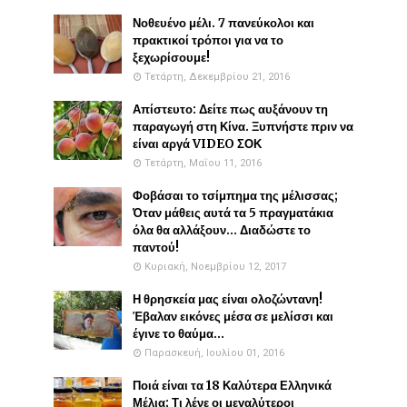
Νοθευένο μέλι. 7 πανεύκολοι και
πρακτικοί τρόποι για να το
ξεχωρίσουμε!
Τετάρτη, Δεκεμβρίου 21, 2016
Απίστευτο: Δείτε πως αυξάνουν τη
παραγωγή στη Κίνα. Ξυπνήστε πριν να
είναι αργά VIDEO ΣΟΚ
Τετάρτη, Μαΐου 11, 2016
Φοβάσαι το τσίμπημα της μέλισσας;
Όταν μάθεις αυτά τα 5 πραγματάκια
όλα θα αλλάξουν... Διαδώστε το
παντού!
Κυριακή, Νοεμβρίου 12, 2017
Η θρησκεία μας είναι ολοζώντανη!
Έβαλαν εικόνες μέσα σε μελίσσι και
έγινε το θαύμα...
Παρασκευή, Ιουλίου 01, 2016
Ποιά είναι τα 18 Καλύτερα Ελληνικά
Μέλια; Τι λένε οι μεγαλύτεροι