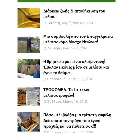
Διάρκεια ζωής & αποθήκευση του
μελιού
Τετάρτη, Αυγούστου 02, 2023
Μια συμβουλή απο τον Επαγγελματία
μελισσοκόμο Μόσχο Ντιώνια!
Δευτέρα, Ιουνίου 26, 2023
Η θρησκεία μας είναι ολοζώντανη!
Έβαλαν εικόνες μέσα σε μελίσσι και
έγινε το θαύμα...
Παρασκευή, Ιουλίου 01, 2016
ΤΡΟΦΟΜΕΛ: Το top των
μελισσοτροφών!
Σάββατο, Μαΐου 16, 2015
Πόσο μέλι βγάζει μια τρίπατη κυψέλη:
Δείτε αυτό τον τρύγο που έγινε
προχθές και θα πάθετε σοκ!!!
Παρασκευή, Ιουλίου 01, 2016