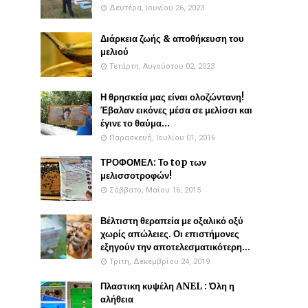
Δευτέρα, Ιουνίου 26, 2023
Διάρκεια ζωής & αποθήκευση του
μελιού
Τετάρτη, Αυγούστου 02, 2023
Η θρησκεία μας είναι ολοζώντανη!
Έβαλαν εικόνες μέσα σε μελίσσι και
έγινε το θαύμα...
Παρασκευή, Ιουλίου 01, 2016
ΤΡΟΦΟΜΕΛ: Το top των
μελισσοτροφών!
Σάββατο, Μαΐου 16, 2015
Βέλτιστη θεραπεία με οξαλικό οξύ
χωρίς απώλειες. Οι επιστήμονες
εξηγούν την αποτελεσματικότερη...
Τρίτη, Δεκεμβρίου 24, 2019
Πλαστικη κυψέλη ANEL : Όλη η
αλήθεια