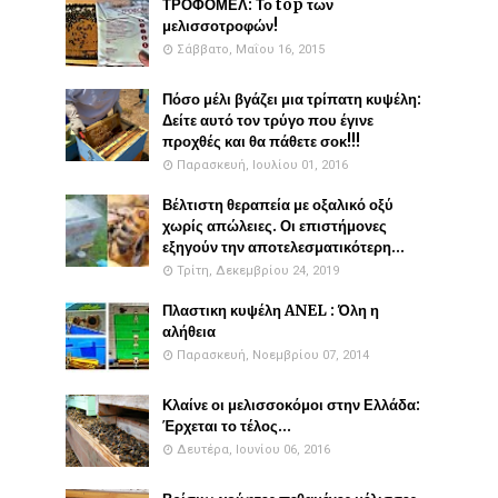
ΤΡΟΦΟΜΕΛ: Το top των
μελισσοτροφών!
Σάββατο, Μαΐου 16, 2015
Πόσο μέλι βγάζει μια τρίπατη κυψέλη:
Δείτε αυτό τον τρύγο που έγινε
προχθές και θα πάθετε σοκ!!!
Παρασκευή, Ιουλίου 01, 2016
Βέλτιστη θεραπεία με οξαλικό οξύ
χωρίς απώλειες. Οι επιστήμονες
εξηγούν την αποτελεσματικότερη...
Τρίτη, Δεκεμβρίου 24, 2019
Πλαστικη κυψέλη ANEL : Όλη η
αλήθεια
Παρασκευή, Νοεμβρίου 07, 2014
Κλαίνε οι μελισσοκόμοι στην Ελλάδα:
Έρχεται το τέλος...
Δευτέρα, Ιουνίου 06, 2016