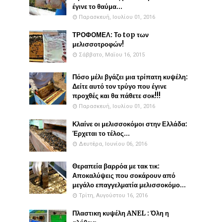
έγινε το θαύμα...
Παρασκευή, Ιουλίου 01, 2016
ΤΡΟΦΟΜΕΛ: Το top των
μελισσοτροφών!
Σάββατο, Μαΐου 16, 2015
Πόσο μέλι βγάζει μια τρίπατη κυψέλη:
Δείτε αυτό τον τρύγο που έγινε
προχθές και θα πάθετε σοκ!!!
Παρασκευή, Ιουλίου 01, 2016
Κλαίνε οι μελισσοκόμοι στην Ελλάδα:
Έρχεται το τέλος...
Δευτέρα, Ιουνίου 06, 2016
Θεραπεία βαρρόα με τακ τικ:
Αποκαλύψεις που σοκάρουν από
μεγάλο επαγγελματία μελισσοκόμο...
Τρίτη, Αυγούστου 16, 2016
Πλαστικη κυψέλη ANEL : Όλη η