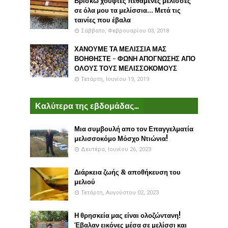
Βρίσκω χούφτες πεθαμένες μέλισσες
σε όλα μου τα μελίσσια... Μετά τις
ταινίες που έβαλα
Σάββατο, Φεβρουαρίου 03, 2018
ΧΑΝΟΥΜΕ ΤΑ ΜΕΛΙΣΣΙΑ ΜΑΣ
ΒΟΗΘΗΣΤΕ - ΦΩΝΗ ΑΠΟΓΝΩΣΗΣ ΑΠΟ
ΟΛΟΥΣ ΤΟΥΣ ΜΕΛΙΣΣΟΚΟΜΟΥΣ
Τετάρτη, Ιουνίου 19, 2019
Καλύτερα της εβδομάδας...
Μια συμβουλή απο τον Επαγγελματία
μελισσοκόμο Μόσχο Ντιώνια!
Δευτέρα, Ιουνίου 26, 2023
Διάρκεια ζωής & αποθήκευση του
μελιού
Τετάρτη, Αυγούστου 02, 2023
Η θρησκεία μας είναι ολοζώντανη!
Έβαλαν εικόνες μέσα σε μελίσσι και