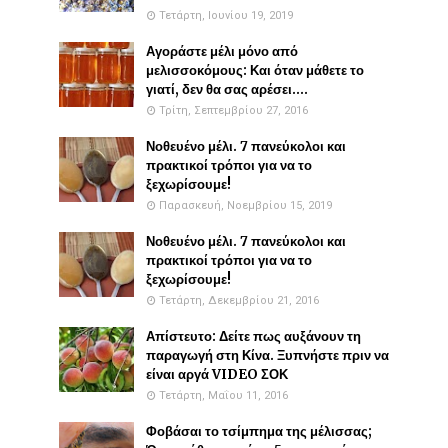
Τετάρτη, Ιουνίου 19, 2019
Αγοράστε μέλι μόνο από
μελισσοκόμους: Και όταν μάθετε το
γιατί, δεν θα σας αρέσει....
Τρίτη, Σεπτεμβρίου 27, 2016
Νοθευένο μέλι. 7 πανεύκολοι και
πρακτικοί τρόποι για να το
ξεχωρίσουμε!
Παρασκευή, Νοεμβρίου 15, 2019
Νοθευένο μέλι. 7 πανεύκολοι και
πρακτικοί τρόποι για να το
ξεχωρίσουμε!
Τετάρτη, Δεκεμβρίου 21, 2016
Απίστευτο: Δείτε πως αυξάνουν τη
παραγωγή στη Κίνα. Ξυπνήστε πριν να
είναι αργά VIDEO ΣΟΚ
Τετάρτη, Μαΐου 11, 2016
Φοβάσαι το τσίμπημα της μέλισσας;