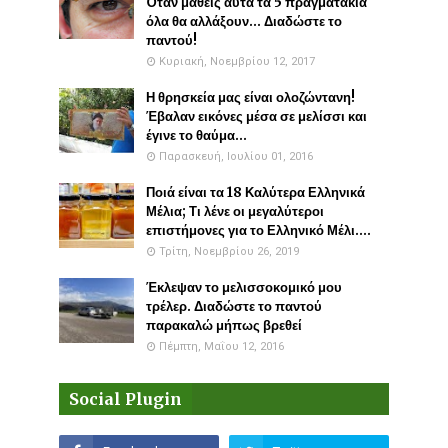
Όταν μάθεις αυτά τα 5 πραγματάκια
όλα θα αλλάξουν... Διαδώστε το
παντού!
Κυριακή, Νοεμβρίου 12, 2017
Η θρησκεία μας είναι ολοζώντανη!
Έβαλαν εικόνες μέσα σε μελίσσι και
έγινε το θαύμα...
Παρασκευή, Ιουλίου 01, 2016
Ποιά είναι τα 18 Καλύτερα Ελληνικά
Μέλια; Τι λένε οι μεγαλύτεροι
επιστήμονες για το Ελληνικό Μέλι....
Τρίτη, Νοεμβρίου 26, 2019
Έκλεψαν το μελισσοκομικό μου
τρέλερ. Διαδώστε το παντού
παρακαλώ μήπως βρεθεί
Πέμπτη, Μαΐου 12, 2016
Social Plugin