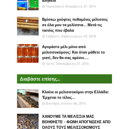
αλήθεια
Παρασκευή, Νοεμβρίου 07, 2014
Βρίσκω χούφτες πεθαμένες μέλισσες
σε όλα μου τα μελίσσια... Μετά τις
ταινίες που έβαλα
Σάββατο, Φεβρουαρίου 03, 2018
Αγοράστε μέλι μόνο από
μελισσοκόμους: Και όταν μάθετε το
γιατί, δεν θα σας αρέσει....
Τρίτη, Σεπτεμβρίου 27, 2016
Διαβάστε επίσης...
Κλαίνε οι μελισσοκόμοι στην Ελλάδα:
Έρχεται το τέλος...
Δευτέρα, Ιουνίου 06, 2016
ΧΑΝΟΥΜΕ ΤΑ ΜΕΛΙΣΣΙΑ ΜΑΣ
ΒΟΗΘΗΣΤΕ - ΦΩΝΗ ΑΠΟΓΝΩΣΗΣ ΑΠΟ
ΟΛΟΥΣ ΤΟΥΣ ΜΕΛΙΣΣΟΚΟΜΟΥΣ