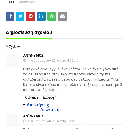
Tags:
Ανάπτυξη
Δημοσίευση σχολίου
2 Σχόλια
ΑΝΏΝΥΜΟΣ
1 Φεβρουαρίου 2016 στις 4:32 μ.μ.
Η τεχνική είναι εγγυημένη βλέπω. Για να έχεις γόνο από
το δεύτερο πλαίσιο μέχρι το προτελευταίο πρέπει
δηλαδη απλά να έχεις μέσα στο μελίσσι 4 πλαίσια. Φίλε
Κώστα είναι ακόμα πιο εύκολο αν το ξεχειμωνίασεις με 3
πλαίσια να ξέρεις.
Απάντηση
Διαγραφή
Απαντήσεις
Απάντηση
ΑΝΏΝΥΜΟΣ
2 Φεβρουαρίου 2016 στις 12:49 μ.μ.