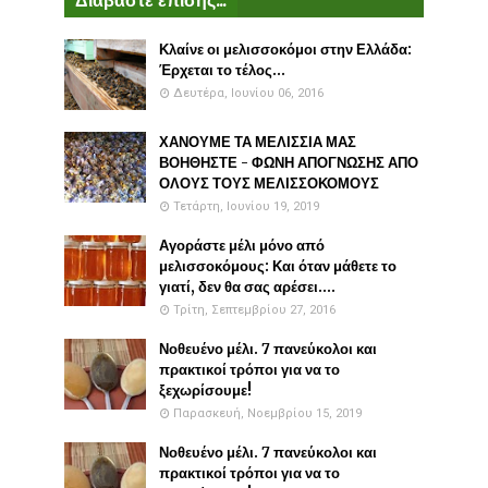
Διαβάστε επίσης...
Κλαίνε οι μελισσοκόμοι στην Ελλάδα:
Έρχεται το τέλος...
Δευτέρα, Ιουνίου 06, 2016
ΧΑΝΟΥΜΕ ΤΑ ΜΕΛΙΣΣΙΑ ΜΑΣ
ΒΟΗΘΗΣΤΕ - ΦΩΝΗ ΑΠΟΓΝΩΣΗΣ ΑΠΟ
ΟΛΟΥΣ ΤΟΥΣ ΜΕΛΙΣΣΟΚΟΜΟΥΣ
Τετάρτη, Ιουνίου 19, 2019
Αγοράστε μέλι μόνο από
μελισσοκόμους: Και όταν μάθετε το
γιατί, δεν θα σας αρέσει....
Τρίτη, Σεπτεμβρίου 27, 2016
Νοθευένο μέλι. 7 πανεύκολοι και
πρακτικοί τρόποι για να το
ξεχωρίσουμε!
Παρασκευή, Νοεμβρίου 15, 2019
Νοθευένο μέλι. 7 πανεύκολοι και
πρακτικοί τρόποι για να το