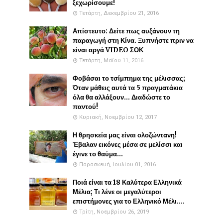
ξεχωρίσουμε!
Τετάρτη, Δεκεμβρίου 21, 2016
Απίστευτο: Δείτε πως αυξάνουν τη
παραγωγή στη Κίνα. Ξυπνήστε πριν να
είναι αργά VIDEO ΣΟΚ
Τετάρτη, Μαΐου 11, 2016
Φοβάσαι το τσίμπημα της μέλισσας;
Όταν μάθεις αυτά τα 5 πραγματάκια
όλα θα αλλάξουν... Διαδώστε το
παντού!
Κυριακή, Νοεμβρίου 12, 2017
Η θρησκεία μας είναι ολοζώντανη!
Έβαλαν εικόνες μέσα σε μελίσσι και
έγινε το θαύμα...
Παρασκευή, Ιουλίου 01, 2016
Ποιά είναι τα 18 Καλύτερα Ελληνικά
Μέλια; Τι λένε οι μεγαλύτεροι
επιστήμονες για το Ελληνικό Μέλι....
Τρίτη, Νοεμβρίου 26, 2019