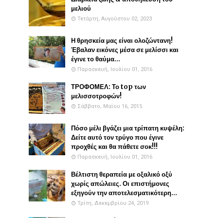
μελιού
Τετάρτη, Αυγούστου 02, 2023
Η θρησκεία μας είναι ολοζώντανη!
Έβαλαν εικόνες μέσα σε μελίσσι και
έγινε το θαύμα...
Παρασκευή, Ιουλίου 01, 2016
ΤΡΟΦΟΜΕΛ: Το top των
μελισσοτροφών!
Σάββατο, Μαΐου 16, 2015
Πόσο μέλι βγάζει μια τρίπατη κυψέλη:
Δείτε αυτό τον τρύγο που έγινε
προχθές και θα πάθετε σοκ!!!
Παρασκευή, Ιουλίου 01, 2016
Βέλτιστη θεραπεία με οξαλικό οξύ
χωρίς απώλειες. Οι επιστήμονες
εξηγούν την αποτελεσματικότερη...
Τρίτη, Δεκεμβρίου 24, 2019