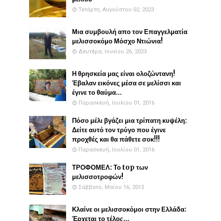
Τετάρτη, Αυγούστου 02, 2023
Μια συμβουλή απο τον Επαγγελματία
μελισσοκόμο Μόσχο Ντιώνια!
Δευτέρα, Ιουνίου 26, 2023
Η θρησκεία μας είναι ολοζώντανη!
Έβαλαν εικόνες μέσα σε μελίσσι και
έγινε το θαύμα...
Παρασκευή, Ιουλίου 01, 2016
Πόσο μέλι βγάζει μια τρίπατη κυψέλη:
Δείτε αυτό τον τρύγο που έγινε
προχθές και θα πάθετε σοκ!!!
Παρασκευή, Ιουλίου 01, 2016
ΤΡΟΦΟΜΕΛ: Το top των
μελισσοτροφών!
Σάββατο, Μαΐου 16, 2015
Κλαίνε οι μελισσοκόμοι στην Ελλάδα:
Έρχεται το τέλος...