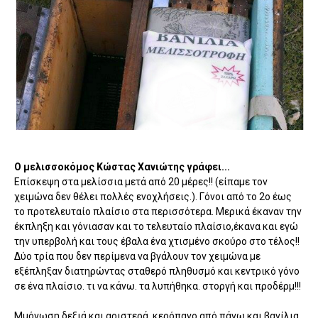
Ο μελισσοκόμος Κώστας Χανιώτης γράφει...
Επίσκεψη στα μελίσσια μετά από 20 μέρες!! (είπαμε τον
χειμώνα δεν θέλει πολλές ενοχλήσεις.). Γόνοι από το 2ο έως
το προτελευταίο πλαίσιο στα περισσότερα. Μερικά έκαναν την
έκπληξη και γόνιασαν και το τελευταίο πλαίσιο,έκανα και εγώ
την υπερβολή και τους έβαλα ένα χτισμένο σκούρο στο τέλος!!
Δύο τρία που δεν περίμενα να βγάλουν τον χειμώνα με
εξέπληξαν διατηρώντας σταθερό πληθυσμό και κεντρικό γόνο
σε ένα πλαίσιο. τι να κάνω. τα λυπήθηκα. στοργή και προδέρμ!!!
Mμόνωση δεξιά και αριστερά, κερόπανο από πάνω και βανίλια