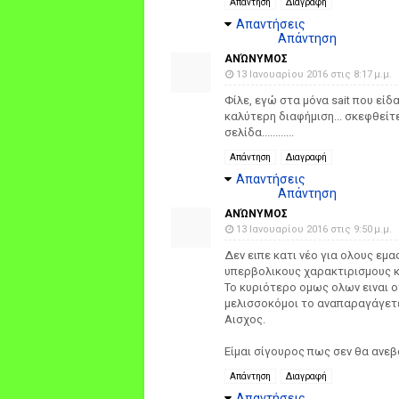
Απάντηση
Διαγραφή
Απαντήσεις
Απάντηση
ΑΝΏΝΥΜΟΣ
13 Ιανουαρίου 2016 στις 8:17 μ.μ.
Φίλε, εγώ στα μόνα sait που είδ
καλύτερη διαφήμιση... σκεφθείτε
σελίδα............
Απάντηση
Διαγραφή
Απαντήσεις
Απάντηση
ΑΝΏΝΥΜΟΣ
13 Ιανουαρίου 2016 στις 9:50 μ.μ.
Δεν ειπε κατι νέο για ολους εμα
υπερβολικους χαρακτιρισμους κα
Το κυριότερο ομως ολων ειναι ο
μελισσοκόμοι το αναπαραγάγετε 
Αισχος.
Είμαι σίγουρος πως σεν θα ανεβ
Απάντηση
Διαγραφή
Απαντήσεις