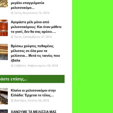
μεγάλο επαγγελματία
μελισσοκόμο...
Τρίτη, Αυγούστου 16, 2016
Αγοράστε μέλι μόνο από
μελισσοκόμους: Και όταν μάθετε
το γιατί, δεν θα σας αρέσει....
Τρίτη, Σεπτεμβρίου 27, 2016
Βρίσκω χούφτες πεθαμένες
μέλισσες σε όλα μου τα
μελίσσια... Μετά τις ταινίες που
έβαλα
Σάββατο, Φεβρουαρίου 03, 2018
άστε επίσης...
Κλαίνε οι μελισσοκόμοι στην
Ελλάδα: Έρχεται το τέλος...
Δευτέρα, Ιουνίου 06, 2016
ΧΑΝΟΥΜΕ ΤΑ ΜΕΛΙΣΣΙΑ ΜΑΣ