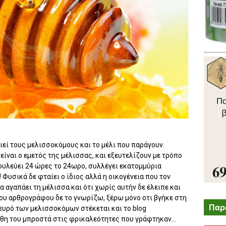
ιεί τους μελισσοκόμους και το μέλι που παράγουν.
είναι ο εμετός της μέλισσας, και εξευτελίζουν με τρόπο
δουλεύει 24 ώρες το 24ωρο, συλλέγει εκατομμύρια
 Φυσικά δε φταίει ο ίδιος αλλά η οικογένεια που τον
να αγαπάει τη μέλισσα και ότι χωρίς αυτήν δε έλειπε και
του αρθρογράφου δε το γνωρίζω, ξέρω μόνο οτι βγήκε στη
Παρ
υρό των μελισσοκόμων στέκεται και το blog
θη του μπροστά στις φρικαλεότητες που γράφτηκαν...