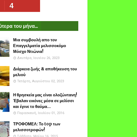
4
τερα του μήνα...
Μια συμβουλή απο τον
Επαγγελματία μελισσοκόμο
Μόσχο Ντιώνια!
Δευτέρα, Ιουνίου 26, 2023
Διάρκεια ζωής & αποθήκευση του
μελιού
Τετάρτη, Αυγούστου 02, 2023
Η θρησκεία μας είναι ολοζώντανη!
Έβαλαν εικόνες μέσα σε μελίσσι
και έγινε το θαύμα...
Παρασκευή, Ιουλίου 01, 2016
ΤΡΟΦΟΜΕΛ: Το top των
μελισσοτροφών!
Σάββατο, Μαΐου 16, 2015