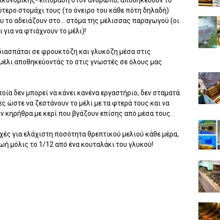
 οικονομικής- επίδραση στον άνθρωπο, αποθηκεύουν το
τερο στομάχι τους (το όνειρο του κάθε πότη δηλαδή)
υ το αδειάζουν στο… στόμα της μέλισσας παραγωγού (οι
 για να φτιάχνουν το μέλι)!
διασπάται σε φρουκτόζη και γλυκόζη μέσα στις
μέλι αποθηκεύοντάς το στις γνωστές σε όλους μας
ία δεν μπορεί να κάνει κανένα εργαστήριο, δεν σταματά
ς ώστε να ζεστάνουν το μέλι με τα φτερά τους και να
ην κηρήθρα με κερί που βγάζουν επίσης από μέσα τους.
ραχές για ελάχιστη ποσότητα θρεπτικού μελιού κάθε μέρα,
ωή μόλις το 1/12 από ένα κουταλάκι του γλυκού!