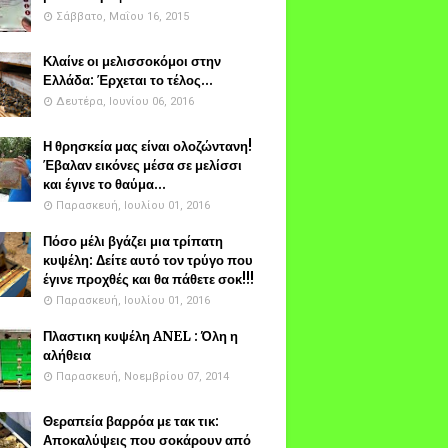
Σάββατο, Μαΐου 16, 2015
Κλαίνε οι μελισσοκόμοι στην
Ελλάδα: Έρχεται το τέλος...
Δευτέρα, Ιουνίου 06, 2016
Η θρησκεία μας είναι ολοζώντανη!
Έβαλαν εικόνες μέσα σε μελίσσι
και έγινε το θαύμα...
Παρασκευή, Ιουλίου 01, 2016
Πόσο μέλι βγάζει μια τρίπατη
κυψέλη: Δείτε αυτό τον τρύγο που
έγινε προχθές και θα πάθετε σοκ!!!
Παρασκευή, Ιουλίου 01, 2016
Πλαστικη κυψέλη ANEL : Όλη η
αλήθεια
Παρασκευή, Νοεμβρίου 07, 2014
Θεραπεία βαρρόα με τακ τικ:
Αποκαλύψεις που σοκάρουν από