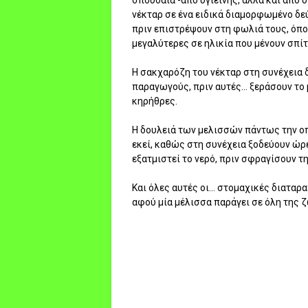
σπουδαία -από υγιεινής, αλλά και από
νέκταρ σε ένα ειδικά διαμορφωμένο δεύ
πριν επιστρέψουν στη φωλιά τους, όπο
μεγαλύτερες σε ηλικία που μένουν σπίτι
Η σακχαρόζη του νέκταρ στη συνέχεια 
παραγωγούς, πριν αυτές… ξεράσουν το 
κηρήθρες.
Η δουλειά των μελισσών πάντως την οπο
εκεί, καθώς στη συνέχεια ξοδεύουν ώρε
εξατμιστεί το νερό, πριν σφραγίσουν τ
Και όλες αυτές οι... στομαχικές διατα
αφού μία μέλισσα παράγει σε όλη της ζ