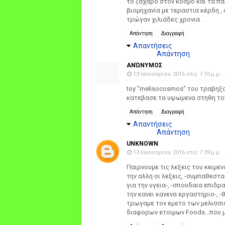
το ζάχαρο στον κόσμο και τα πα
βιομηχανία με τεραστια κέρδη ,
τρώγαν χιλιάδες χρονια .
Απάντηση
Διαγραφή
Απαντήσεις
Απάντηση
ΑΝΏΝΥΜΟΣ
13 Ιανουαρίου 2016 στις 7:10 μ.μ.
toy ''melisocosmos'' του τραβηξα
κατεβασε τα υψωμενα στηθη του.
Απάντηση
Διαγραφή
Απαντήσεις
Απάντηση
UNKNOWN
13 Ιανουαρίου 2016 στις 7:39 μ.μ.
Παιρνουμε τις λεξεις του κειμεν
την αλλη οι λεξεις, -συμπαθεστ
για την υγεια-, -σπουδαια επιδ
την κανει κανενα εργαστηριο-, 
τρωγαμε τον εμετο των μελισσιω
διαφορων ετοιμων Foods...που μ