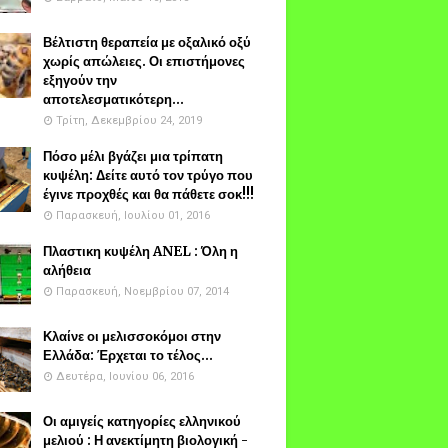
Βέλτιστη θεραπεία με οξαλικό οξύ
χωρίς απώλειες. Οι επιστήμονες
εξηγούν την
αποτελεσματικότερη...
Τρίτη, Δεκεμβρίου 24, 2019
Πόσο μέλι βγάζει μια τρίπατη
κυψέλη: Δείτε αυτό τον τρύγο που
έγινε προχθές και θα πάθετε σοκ!!!
Παρασκευή, Ιουλίου 01, 2016
Πλαστικη κυψέλη ANEL : Όλη η
αλήθεια
Παρασκευή, Νοεμβρίου 07, 2014
Κλαίνε οι μελισσοκόμοι στην
Ελλάδα: Έρχεται το τέλος...
Δευτέρα, Ιουνίου 06, 2016
Οι αμιγείς κατηγορίες ελληνικού
μελιού : Η ανεκτίμητη βιολογική -