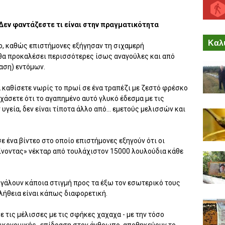
 Δεν φαντάζεστε τι είναι στην πραγματικότητα
Καλύ
διο, καθώς επιστήμονες εξήγησαν τη σιχαμερή
θα προκαλέσει περισσότερες ίσως αναγούλες και από
αση) εντόμων.
α καθίσετε νωρίς το πρωί σε ένα τραπέζι με ζεστό φρέσκο
εχάσετε ότι το αγαπημένο αυτό γλυκό έδεσμα με τις
 υγεία, δεν είναι τίποτα άλλο από… εμετούς μελισσών και
ε ένα βίντεο στο οποίο επιστήμονες εξηγούν ότι οι
ίνοντας» νέκταρ από τουλάχιστον 15000 λουλούδια κάθε
α βγάλουν κάποια στιγμή προς τα έξω τον εσωτερικό τους
λήθεια είναι κάπως διαφορετική.
ε τις μέλισσες με τις σφήκες χαχαχα - με την τόσο