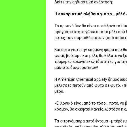
Δείτε την αηδιαστική ανάρτηση:
Η σοκαριστική αλήθεια για το… μέλι!
Το πρωινό δεν θα είναι ποτέ ξανά το ί
πραγματικότητα γύρω από το μέλι που 
αυτές των συμπαθέστατων (από απόστ
Και αυτό γιατί την επόμενη φορά που θ
ψωμί, βούτυρο και μέλι, θα θέλατε να ξ
τρομερές ευεργετικές ιδιότητες για την
μάλιστα διαφορετικών!
Η American Chemical Society δημοσίευσ
μέλισσες πετούν από φυτό σε φυτό, «π
μέρα.
«Ε, λογικό είναι από το τόσο… ποτό, ν
κόσμο», θα σκεφτεί κανείς, ωστόσο η α
Τα κιτρινόμαυρα αυτά έντομα - μπέρδεψ