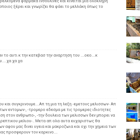
ρελκόμενα φάρμακα ινσουλίνες και κινείται μια ολόκληρη
 οποιος ξέρει και γνωρίζει θα φάει το μελλάκη όπως το
ν το αυτι κ την κατεβασ την αναρτηση του ....οεο....κ
....χα χα χα
ου και συγκρινουμε....Απ τη μια τη λεξη -εμετους μελισσων- Απ
ατων εντομων-, -τρομερο εδεσμα με τις τρομερες ιδιοτητες
ραση στον ανθρωπο-, -την δουλεια των μελισσων δεν μπορει να
-θρεπτικου μελιου-.. Μετα απ ολα αυτα ευχαριστως θα
ν αφου μας δινει υγεια και μακροζωια και οχι την χημεια των
ας προσφερουν τον καρκινο....