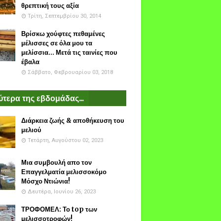
θρεπτική τους αξία
Τρίτη, Σεπτεμβρίου 30, 2014
Βρίσκω χούφτες πεθαμένες
μέλισσες σε όλα μου τα
μελίσσια... Μετά τις ταινίες που
έβαλα
Σάββατο, Φεβρουαρίου 03, 2018
τερα της εβδομάδας...
Διάρκεια ζωής & αποθήκευση του
μελιού
Τετάρτη, Αυγούστου 02, 2023
Μια συμβουλή απο τον
Επαγγελματία μελισσοκόμο
Μόσχο Ντιώνια!
Δευτέρα, Ιουνίου 26, 2023
ΤΡΟΦΟΜΕΛ: Το top των
μελισσοτροφών!