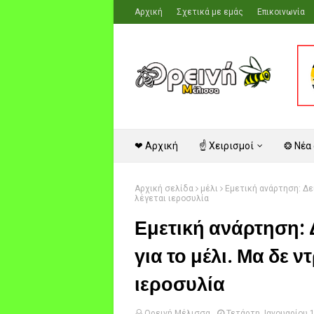
Αρχική
Σχετικά με εμάς
Επικοινωνία
❤ Αρχική
☝ Χειρισμοί
❂ Νέα
Αρχική σελίδα
μέλι
Εμετική ανάρτηση: Δεί
λέγεται ιεροσυλία
Εμετική ανάρτηση: Δ
για το μέλι. Μα δε ν
ιεροσυλία
Ορεινή Μέλισσα
Τετάρτη, Ιανουαρίου 