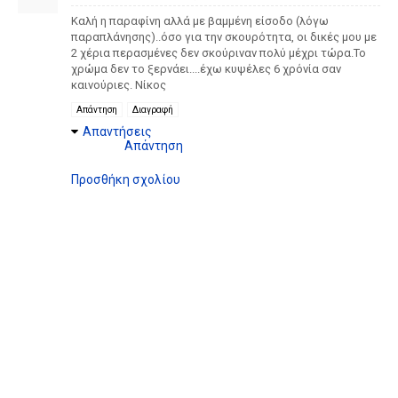
Καλή η παραφίνη αλλά με βαμμένη είσοδο (λόγω
παραπλάνησης)..όσο για την σκουρότητα, οι δικές μου με
2 χέρια περασμένες δεν σκούριναν πολύ μέχρι τώρα.Το
χρώμα δεν το ξερνάει....έχω κυψέλες 6 χρόνία σαν
καινούριες. Νίκος
Απάντηση
Διαγραφή
Απαντήσεις
Απάντηση
Προσθήκη σχολίου