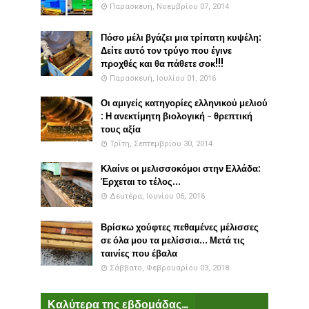
Παρασκευή, Νοεμβρίου 07, 2014
Πόσο μέλι βγάζει μια τρίπατη κυψέλη:
Δείτε αυτό τον τρύγο που έγινε
προχθές και θα πάθετε σοκ!!!
Παρασκευή, Ιουλίου 01, 2016
Οι αμιγείς κατηγορίες ελληνικού μελιού
: Η ανεκτίμητη βιολογική - θρεπτική
τους αξία
Τρίτη, Σεπτεμβρίου 30, 2014
Κλαίνε οι μελισσοκόμοι στην Ελλάδα:
Έρχεται το τέλος...
Δευτέρα, Ιουνίου 06, 2016
Βρίσκω χούφτες πεθαμένες μέλισσες
σε όλα μου τα μελίσσια... Μετά τις
ταινίες που έβαλα
Σάββατο, Φεβρουαρίου 03, 2018
Καλύτερα της εβδομάδας...