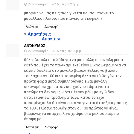
22 Ιανουαρίου 2016 στις 9:27 μ.μ.
μπορεις να μας πεις πως γινεται και που πιανει το
μεταλλικο πλαισιο που πιανεις την κυψελη?
Απάντηση
Διαγραφή
Απαντήσεις
Απάντηση
ΑΝΏΝΥΜΟΣ
22 Ιανουαρίου 2016 στις 10:14 μ.μ.
θέλει βαρέλι από λάδι για να μπει ολλη οι κυψέλη μέσα
αυτό που έχει το παλικάρι εκεί είναι μικρο βέβαια για να
κάνεις δουλειά στο μεγάλο βαρέλι θέλεις να βάλεις
τουλάχιστον 100 κιλά παραφίνη άλλα αυτό θα γένι την
πρώτη φορά μετά συμπληρώνεις είναι μεγάλη
οικονομήσει χρημάτων και χρόνου τώρα για τα
πατώματα δεν νομίζω ότι θέλουν βάψιμο εγώ δεν
αντιμετωπίζω πρόβλημά πάνω κάτω το έχω
παραφίνη,καλό θα είναι αυτό να γίνεται όταν ξεπεράσεις
τα 100 μελίσσια τουλάχιστον οι 100 πρώτες να είναι
βαμμένες να υπάρχει λίγο χρώμα στο μελισσοκομείο
άποψη μου
Απάντηση
Διαγραφή