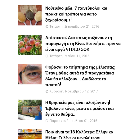
Νοθευένο μέλι. 7 πανεύκολοι και
πρακτικοί τρόποι για να το
ξεχωρίσουμε!
Τετάρτη, Δεκεμβρίου 21, 2016
Απίστευτο: Δείτε πως αυξάνουν τη
παραγωγή στη Κίνα. Ξυπνήστε πριν να
είναι αργά VIDEO ΣΟΚ
Τετάρτη, Μαΐου 11, 2016
Φοβάσαι το τσίμπημα της μέλισσας;
Όταν μάθεις αυτά τα 5 πραγματάκια
όλα θα αλλάξουν... Διαδώστε το
παντού!
Κυριακή, Νοεμβρίου 12, 2017
Η θρησκεία μας είναι ολοζώντανη!
Έβαλαν εικόνες μέσα σε μελίσσι και
έγινε το θαύμα...
Παρασκευή, Ιουλίου 01, 2016
Ποιά είναι τα 18 Καλύτερα Ελληνικά
Μέλια; Τι λένε οι μεγαλύτεροι