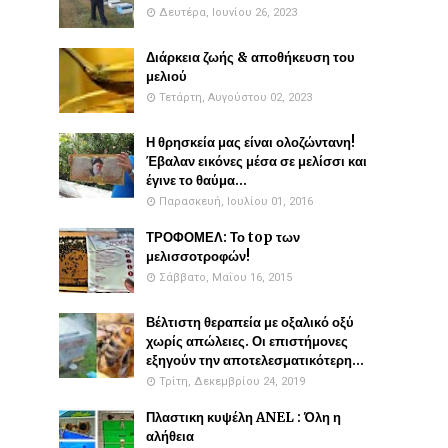
Δευτέρα, Ιουνίου 26, 2023
Διάρκεια ζωής & αποθήκευση του
μελιού
Τετάρτη, Αυγούστου 02, 2023
Η θρησκεία μας είναι ολοζώντανη!
Έβαλαν εικόνες μέσα σε μελίσσι και
έγινε το θαύμα...
Παρασκευή, Ιουλίου 01, 2016
ΤΡΟΦΟΜΕΛ: Το top των
μελισσοτροφών!
Σάββατο, Μαΐου 16, 2015
Βέλτιστη θεραπεία με οξαλικό οξύ
χωρίς απώλειες. Οι επιστήμονες
εξηγούν την αποτελεσματικότερη...
Τρίτη, Δεκεμβρίου 24, 2019
Πλαστικη κυψέλη ANEL : Όλη η
αλήθεια