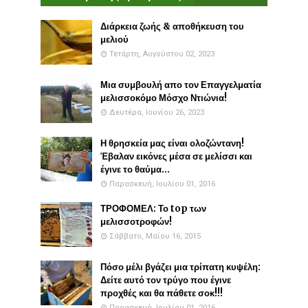
Διάρκεια ζωής & αποθήκευση του
μελιού
Τετάρτη, Αυγούστου 02, 2023
Μια συμβουλή απο τον Επαγγελματία
μελισσοκόμο Μόσχο Ντιώνια!
Δευτέρα, Ιουνίου 26, 2023
Η θρησκεία μας είναι ολοζώντανη!
Έβαλαν εικόνες μέσα σε μελίσσι και
έγινε το θαύμα...
Παρασκευή, Ιουλίου 01, 2016
ΤΡΟΦΟΜΕΛ: Το top των
μελισσοτροφών!
Σάββατο, Μαΐου 16, 2015
Πόσο μέλι βγάζει μια τρίπατη κυψέλη:
Δείτε αυτό τον τρύγο που έγινε
προχθές και θα πάθετε σοκ!!!
Παρασκευή, Ιουλίου 01, 2016