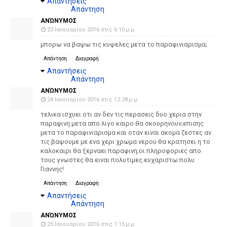
Απαντήσεις
Απάντηση
ΑΝΏΝΥΜΟΣ
23 Ιανουαρίου 2016 στις 6:10 μ.μ.
μπορω να βαψω τις κυψελες μετα το παραφινιαρισμα;
Απάντηση
Διαγραφή
Απαντήσεις
Απάντηση
ΑΝΏΝΥΜΟΣ
24 Ιανουαρίου 2016 στις 12:28 μ.μ.
τελικα ισχυει οτι αν δεν τις περασεις δυο χερια στην
παραφινη μετα απο λιγο καιρο θα σκουρηνουν;επισης
μετα το παραφινιαρισμα και οταν ειναι ακομα ζεστες αν
τις βαψουμε με ενα χερι χρωμα νερου θα κρατησει η το
καλοκαιρι θα ξερναει παραφινη;οι πληροφοριες απο
τους γνωστες θα ειναι πολυτιμες.ευχαριστω πολυ
Γιαννης!
Απάντηση
Διαγραφή
Απαντήσεις
Απάντηση
ΑΝΏΝΥΜΟΣ
25 Ιανουαρίου 2016 στις 1:15 μ.μ.