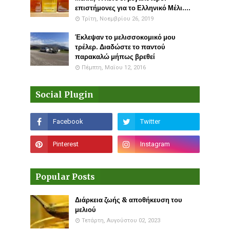
επιστήμονες για το Ελληνικό Μέλι....
Τρίτη, Νοεμβρίου 26, 2019
Έκλεψαν το μελισσοκομικό μου
τρέλερ. Διαδώστε το παντού
παρακαλώ μήπως βρεθεί
Πέμπτη, Μαΐου 12, 2016
Social Plugin
Popular Posts
Διάρκεια ζωής & αποθήκευση του
μελιού
Τετάρτη, Αυγούστου 02, 2023