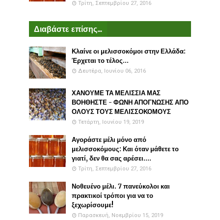
Τρίτη, Σεπτεμβρίου 27, 2016
Διαβάστε επίσης...
Κλαίνε οι μελισσοκόμοι στην Ελλάδα:
Έρχεται το τέλος...
Δευτέρα, Ιουνίου 06, 2016
ΧΑΝΟΥΜΕ ΤΑ ΜΕΛΙΣΣΙΑ ΜΑΣ
ΒΟΗΘΗΣΤΕ - ΦΩΝΗ ΑΠΟΓΝΩΣΗΣ ΑΠΟ
ΟΛΟΥΣ ΤΟΥΣ ΜΕΛΙΣΣΟΚΟΜΟΥΣ
Τετάρτη, Ιουνίου 19, 2019
Αγοράστε μέλι μόνο από
μελισσοκόμους: Και όταν μάθετε το
γιατί, δεν θα σας αρέσει....
Τρίτη, Σεπτεμβρίου 27, 2016
Νοθευένο μέλι. 7 πανεύκολοι και
πρακτικοί τρόποι για να το
ξεχωρίσουμε!
Παρασκευή, Νοεμβρίου 15, 2019