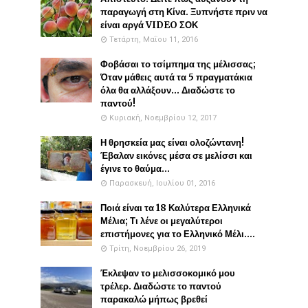
παραγωγή στη Κίνα. Ξυπνήστε πριν να
είναι αργά VIDEO ΣΟΚ
Τετάρτη, Μαΐου 11, 2016
Φοβάσαι το τσίμπημα της μέλισσας;
Όταν μάθεις αυτά τα 5 πραγματάκια
όλα θα αλλάξουν... Διαδώστε το
παντού!
Κυριακή, Νοεμβρίου 12, 2017
Η θρησκεία μας είναι ολοζώντανη!
Έβαλαν εικόνες μέσα σε μελίσσι και
έγινε το θαύμα...
Παρασκευή, Ιουλίου 01, 2016
Ποιά είναι τα 18 Καλύτερα Ελληνικά
Μέλια; Τι λένε οι μεγαλύτεροι
επιστήμονες για το Ελληνικό Μέλι....
Τρίτη, Νοεμβρίου 26, 2019
Έκλεψαν το μελισσοκομικό μου
τρέλερ. Διαδώστε το παντού
παρακαλώ μήπως βρεθεί