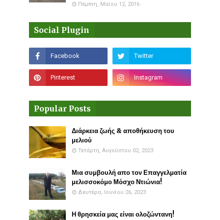
Πέμπτη, Μαΐου 12, 2016
Social Plugin
Popular Posts
Διάρκεια ζωής & αποθήκευση του
μελιού
Τετάρτη, Αυγούστου 02, 2023
Μια συμβουλή απο τον Επαγγελματία
μελισσοκόμο Μόσχο Ντιώνια!
Δευτέρα, Ιουνίου 26, 2023
Η θρησκεία μας είναι ολοζώντανη!