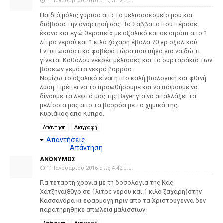
11 Ιανουαρίου 2016 στις 3:12 μ.μ.
Παιδιά μόλις γύρισα απο το μελισσοκομείο μου και
διάβασα την αναρτησή σας. Το Σαββατο που πέρασε
έκανα και εγώ θεραπεία με οξαλικό και σε σιρόπι απο 1
λίτρο νερού και 1 κιλό ζάχαρη έβαλα 70 γρ οξαλικού.
Εντυπωσιάστικα φοβέρά τώρα που πήγα για να δώ τι
γίνεται.Καθόλου νεκρές μέλισσες και τα συρταράκια των
βάσεων γεμάτα νεκρά βαρρόα.
Νομίζω το οξαλικό είναι η πιο καλή,βιολογική και φθινή
λύση. Πρέπει να το προωθήσουμε και να πάψουμε να
δίνουμε τα λεφτά μας της Bayer για να απαλλάξει τα
μελίσσια μας απο τα βαρρόα με τα χημικά της.
Κυριάκος απο Κύπρο.
Απάντηση
Διαγραφή
Απαντήσεις
Απάντηση
ΑΝΏΝΥΜΟΣ
11 Ιανουαρίου 2016 στις 4:42 μ.μ.
Για τεταρτη χρονια με τη δοσολογια της Κας
Χατζηνα(80γρ σε 1λιτρο νερου και 1 κιλο ζαχαρη)στην
Κασσανδρα κι εφαρμογη πριν απο τα Χριστουγεννα δεν
παρατηρηθηκε απωλεια μαλισσιων.