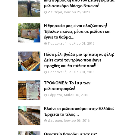
Μια συμβουλή απο τον Επαγγελματία
μελισσοκόμο Μόσχο Ντιώνια!
Δευτέρα, Ιουνίου 26, 2023
Η θρησκεία μας είναι ολοζώντανη!
Έβαλαν εικόνες μέσα σε μελίσσι και
έγινε το θαύμα...
Παρασκευή, Ιουλίου 01, 2016
Πόσο μέλι βγάζει μια τρίπατη κυψέλη:
Δείτε αυτό τον τρύγο που έγινε
προχθές και θα πάθετε σοκ!!!
Παρασκευή, Ιουλίου 01, 2016
ΤΡΟΦΟΜΕΛ: Το top των
μελισσοτροφών!
Σάββατο, Μαΐου 16, 2015
Κλαίνε οι μελισσοκόμοι στην Ελλάδα:
Έρχεται το τέλος...
Δευτέρα, Ιουνίου 06, 2016
Θεραπεία βαρρόα με τακ τικ: