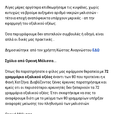
Λίγες μέρες αργότερα επιθεωρήσαμε τις κυψέλες, χωρίς
ευτυχώς να βρούμε αυξημένο αριθμό νεκρών μελισσών -
τέτοια εποχή αναπόφευκτα υπάρχουν μερικές - απ την
εφαρμογή του οξαλικού οξέως.
Όσα περιγράφουμε δεν αποτελούν συμβουλές ή οδηγό, είναι
απλά οι δικές μας πρακτικές…
Δημοσιεύτηκε από τον χρήστη Κώστας Αναγνώστου
ΕΔΩ
Σχόλιο από Ορεινή Μέλισσα...
Όπως θα παρατηρήσατε ο φίλος μας εφάρμοσε θεραπεία με
72
γραμμάρια οξαλικού οξέος
έναντι των 80 που προτείνει η κ
Φανή Χατζήνα. Διαβάζοντας ξένες έρευνες παρατηρήσαμε και
εμείς οτι οι περισσότεροι ερευνητές δεν ξεπερνούν τα 72
γραμμάρια οξαλικού οξέος. Έτσι σκεφτήκαμε να σας το
αναφέρουμε διότι με το μείγμα των 80 γραμμαρίων υπήρξαν
αναφορές μείωσης του πληθυσμού των μελισσιών.