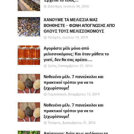
Έρχεται το τέλος...
Δευτέρα, Ιουνίου 06, 2016
ΧΑΝΟΥΜΕ ΤΑ ΜΕΛΙΣΣΙΑ ΜΑΣ
ΒΟΗΘΗΣΤΕ - ΦΩΝΗ ΑΠΟΓΝΩΣΗΣ ΑΠΟ
ΟΛΟΥΣ ΤΟΥΣ ΜΕΛΙΣΣΟΚΟΜΟΥΣ
Τετάρτη, Ιουνίου 19, 2019
Αγοράστε μέλι μόνο από
μελισσοκόμους: Και όταν μάθετε το
γιατί, δεν θα σας αρέσει....
Τρίτη, Σεπτεμβρίου 27, 2016
Νοθευένο μέλι. 7 πανεύκολοι και
πρακτικοί τρόποι για να το
ξεχωρίσουμε!
Παρασκευή, Νοεμβρίου 15, 2019
Νοθευένο μέλι. 7 πανεύκολοι και
πρακτικοί τρόποι για να το
ξεχωρίσουμε!
Τετάρτη, Δεκεμβρίου 21, 2016
Απίστευτο: Δείτε πως αυξάνουν τη