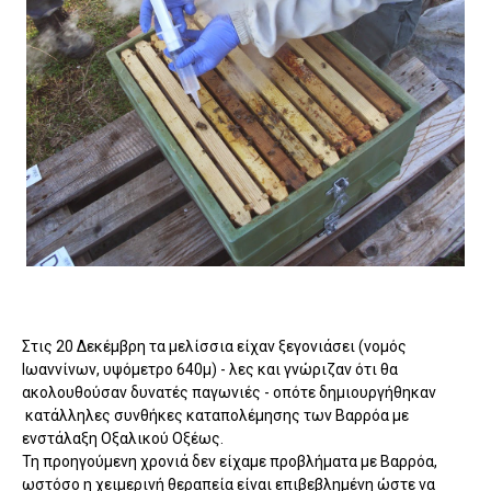
Στις 20 Δεκέμβρη τα μελίσσια είχαν ξεγονιάσει (νομός
Ιωαννίνων, υψόμετρο 640μ) - λες και γνώριζαν ότι θα
ακολουθούσαν δυνατές παγωνιές - οπότε δημιουργήθηκαν
κατάλληλες συνθήκες καταπολέμησης των Βαρρόα με
ενστάλαξη Οξαλικού Οξέως.
Τη προηγούμενη χρονιά δεν είχαμε προβλήματα με Βαρρόα,
ωστόσο η χειμερινή θεραπεία είναι επιβεβλημένη ώστε να