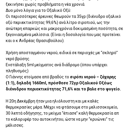
ξεκινήσει χωρίς προβλήματα η νέα χρονιά.
Δυο μόνο λόγια για το Οξαλικό Οξύ:
Οι περισσότερες έρευνες θεωρούν τα 35γρ (διένυδρο οξαλικό
οξύ περιεκτικότητας 99,6%) ανά λίτρο σιροπιού, ως την
ανώτερη επαρκώς και μακροχρόνια δοκιμασμένη ποσότητα, σε
ξεγονιασμένα μελίσσια. (Είναι η δοσολογία που μας προτείνει
και ο κ Ανδρέας Θρασυβούλου).
Χρήση αποσταγμένου νερού, ειδικά σε περιοχές με “σκληρό”
νερό βρύσης.
Ενστάλαξη 5ml μείγματος ανά διάδρομο (όπου υπάρχει
πληθυσμός)
Ο Γιάννης ετοίμασε από βραδύς το
σιρόπι νερού – ζάχαρης
(1:1), δηλαδή 1660ml, πρόσθεσε 72γρ Οξαλικού Οξέως
διένυδρου περιεκτικότητας 71,6% και το βαλε στο ψυγείο.
Η 20η Δεκέμβρη ήταν μια ηλιόλουστη και με καλές
θερμοκρασίες μέρα. Μέχρι να φτάσουμε στο μελισσοκομείο,
30 λεπτά οδήγησης, το μείγμα “έπιασε” καλή θερμοκρασία απ
το καλοριφέρ του αυτοκινήτου, ώστε να μην “κρυώνει” τις
μέλισσες.