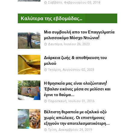
Σάββατο, Φεβρουαρίου 03, 2018
Καλύτερα της εβδομάδας...
Μια συμβουλή απο τον Επαγγελματία
μελισσοκόμο Μόσχο Ντιώνια!
Δευτέρα, Ιουνίου 26, 2023
Διάρκεια ζωής & αποθήκευση του
μελιού
Τετάρτη, Αυγούστου 02, 2023
Η θρησκεία μας είναι ολοζώντανη!
Έβαλαν εικόνες μέσα σε μελίσσι και
έγινε το θαύμα...
Παρασκευή, Ιουλίου 01, 2016
Βέλτιστη θεραπεία με οξαλικό οξύ
χωρίς απώλειες. Οι επιστήμονες
εξηγούν την αποτελεσματικότερη...
Τρίτη, Δεκεμβρίου 24, 2019