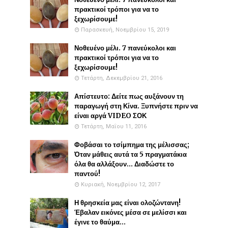
πρακτικοί τρόποι για να το
ξεχωρίσουμε!
Παρασκευή, Νοεμβρίου 15, 2019
Νοθευένο μέλι. 7 πανεύκολοι και
πρακτικοί τρόποι για να το
ξεχωρίσουμε!
Τετάρτη, Δεκεμβρίου 21, 2016
Απίστευτο: Δείτε πως αυξάνουν τη
παραγωγή στη Κίνα. Ξυπνήστε πριν να
είναι αργά VIDEO ΣΟΚ
Τετάρτη, Μαΐου 11, 2016
Φοβάσαι το τσίμπημα της μέλισσας;
Όταν μάθεις αυτά τα 5 πραγματάκια
όλα θα αλλάξουν... Διαδώστε το
παντού!
Κυριακή, Νοεμβρίου 12, 2017
Η θρησκεία μας είναι ολοζώντανη!
Έβαλαν εικόνες μέσα σε μελίσσι και
έγινε το θαύμα...