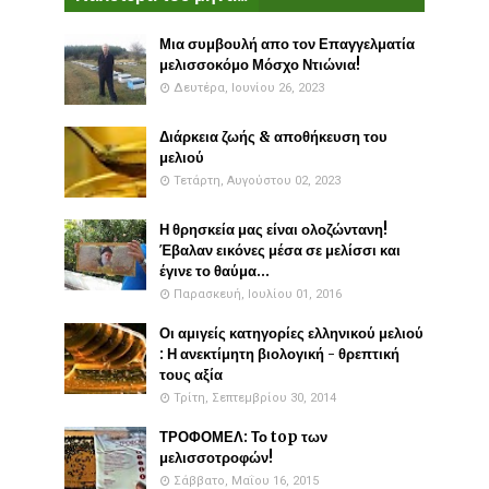
Μια συμβουλή απο τον Επαγγελματία
μελισσοκόμο Μόσχο Ντιώνια!
Δευτέρα, Ιουνίου 26, 2023
Διάρκεια ζωής & αποθήκευση του
μελιού
Τετάρτη, Αυγούστου 02, 2023
Η θρησκεία μας είναι ολοζώντανη!
Έβαλαν εικόνες μέσα σε μελίσσι και
έγινε το θαύμα...
Παρασκευή, Ιουλίου 01, 2016
Οι αμιγείς κατηγορίες ελληνικού μελιού
: Η ανεκτίμητη βιολογική - θρεπτική
τους αξία
Τρίτη, Σεπτεμβρίου 30, 2014
ΤΡΟΦΟΜΕΛ: Το top των
μελισσοτροφών!
Σάββατο, Μαΐου 16, 2015