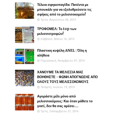
Τέλεια σφηκοπαγίδα: Πατέντα με
μπουκάλι για να εξολοθρεύσετε τις
σφήκες από το μελισσοκομείο!
Τρίτη, Αυγούστου 04, 2015
ΤΡΟΦΟΜΕΛ: Το top των
μελισσοτροφών!
Σάββατο, Μαΐου 16, 2015
Πλαστικη κυψέλη ANEL : Όλη η
αλήθεια
Παρασκευή, Νοεμβρίου 07, 2014
ΧΑΝΟΥΜΕ ΤΑ ΜΕΛΙΣΣΙΑ ΜΑΣ
ΒΟΗΘΗΣΤΕ - ΦΩΝΗ ΑΠΟΓΝΩΣΗΣ ΑΠΟ
ΟΛΟΥΣ ΤΟΥΣ ΜΕΛΙΣΣΟΚΟΜΟΥΣ
Τετάρτη, Ιουνίου 19, 2019
Αγοράστε μέλι μόνο από
μελισσοκόμους: Και όταν μάθετε το
γιατί, δεν θα σας αρέσει....
Τρίτη, Σεπτεμβρίου 27, 2016