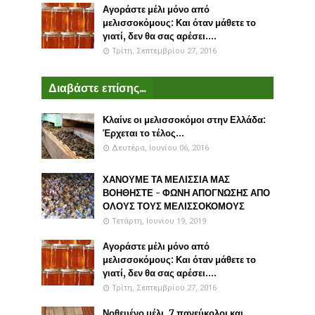
Αγοράστε μέλι μόνο από
μελισσοκόμους: Και όταν μάθετε το
γιατί, δεν θα σας αρέσει....
Τρίτη, Σεπτεμβρίου 27, 2016
Διαβάστε επίσης...
Κλαίνε οι μελισσοκόμοι στην Ελλάδα:
Έρχεται το τέλος...
Δευτέρα, Ιουνίου 06, 2016
ΧΑΝΟΥΜΕ ΤΑ ΜΕΛΙΣΣΙΑ ΜΑΣ
ΒΟΗΘΗΣΤΕ - ΦΩΝΗ ΑΠΟΓΝΩΣΗΣ ΑΠΟ
ΟΛΟΥΣ ΤΟΥΣ ΜΕΛΙΣΣΟΚΟΜΟΥΣ
Τετάρτη, Ιουνίου 19, 2019
Αγοράστε μέλι μόνο από
μελισσοκόμους: Και όταν μάθετε το
γιατί, δεν θα σας αρέσει....
Τρίτη, Σεπτεμβρίου 27, 2016
Νοθευένο μέλι. 7 πανεύκολοι και