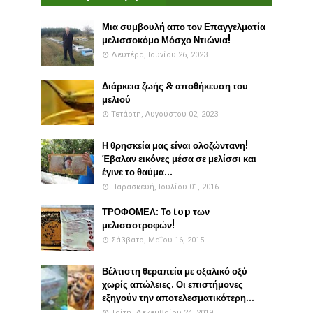
Μια συμβουλή απο τον Επαγγελματία
μελισσοκόμο Μόσχο Ντιώνια!
Δευτέρα, Ιουνίου 26, 2023
Διάρκεια ζωής & αποθήκευση του
μελιού
Τετάρτη, Αυγούστου 02, 2023
Η θρησκεία μας είναι ολοζώντανη!
Έβαλαν εικόνες μέσα σε μελίσσι και
έγινε το θαύμα...
Παρασκευή, Ιουλίου 01, 2016
ΤΡΟΦΟΜΕΛ: Το top των
μελισσοτροφών!
Σάββατο, Μαΐου 16, 2015
Βέλτιστη θεραπεία με οξαλικό οξύ
χωρίς απώλειες. Οι επιστήμονες
εξηγούν την αποτελεσματικότερη...
Τρίτη, Δεκεμβρίου 24, 2019