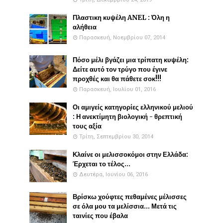
Πλαστικη κυψέλη ANEL : Όλη η
αλήθεια
Παρασκευή, Νοεμβρίου 07, 2014
Πόσο μέλι βγάζει μια τρίπατη κυψέλη:
Δείτε αυτό τον τρύγο που έγινε
προχθές και θα πάθετε σοκ!!!
Παρασκευή, Ιουλίου 01, 2016
Οι αμιγείς κατηγορίες ελληνικού μελιού
: Η ανεκτίμητη βιολογική - θρεπτική
τους αξία
Τρίτη, Σεπτεμβρίου 30, 2014
Κλαίνε οι μελισσοκόμοι στην Ελλάδα:
Έρχεται το τέλος...
Δευτέρα, Ιουνίου 06, 2016
Βρίσκω χούφτες πεθαμένες μέλισσες
σε όλα μου τα μελίσσια... Μετά τις
ταινίες που έβαλα