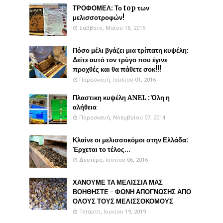
ΤΡΟΦΟΜΕΛ: Το top των
μελισσοτροφών!
Σάββατο, Μαΐου 16, 2015
Πόσο μέλι βγάζει μια τρίπατη κυψέλη:
Δείτε αυτό τον τρύγο που έγινε
προχθές και θα πάθετε σοκ!!!
Παρασκευή, Ιουλίου 01, 2016
Πλαστικη κυψέλη ANEL : Όλη η
αλήθεια
Παρασκευή, Νοεμβρίου 07, 2014
Κλαίνε οι μελισσοκόμοι στην Ελλάδα:
Έρχεται το τέλος...
Δευτέρα, Ιουνίου 06, 2016
ΧΑΝΟΥΜΕ ΤΑ ΜΕΛΙΣΣΙΑ ΜΑΣ
ΒΟΗΘΗΣΤΕ - ΦΩΝΗ ΑΠΟΓΝΩΣΗΣ ΑΠΟ
ΟΛΟΥΣ ΤΟΥΣ ΜΕΛΙΣΣΟΚΟΜΟΥΣ
Τετάρτη, Ιουνίου 19, 2019