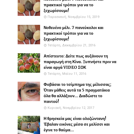
πρακτικοί τρόποι για να το
ξεχωρίσουμε!
Παρασκευή, Νοεμβρίου 15, 2019
Νοθευένο μέλι. 7 πανεύκολοι και
πρακτικοί τρόποι για να το
ξεχωρίσουμε!
Τετάρτη, Δεκεμβρίου 21, 2016
Απίστευτο: Δείτε πως αυξάνουν τη
παραγωγή στη Κίνα. Ξυπνήστε πριν να
είναι αργά VIDEO ΣΟΚ
Τετάρτη, Μαΐου 11, 2016
Φοβάσαι το τσίμπημα της μέλισσας;
Όταν μάθεις αυτά τα 5 πραγματάκια
όλα θα αλλάξουν... Διαδώστε το
παντού!
Κυριακή, Νοεμβρίου 12, 2017
Η θρησκεία μας είναι ολοζώντανη!
Έβαλαν εικόνες μέσα σε μελίσσι και
έγινε το θαύμα...