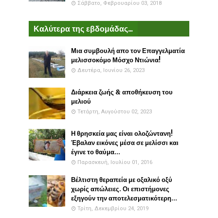
Σάββατο, Φεβρουαρίου 03, 2018
Καλύτερα της εβδομάδας...
Μια συμβουλή απο τον Επαγγελματία
μελισσοκόμο Μόσχο Ντιώνια!
Δευτέρα, Ιουνίου 26, 2023
Διάρκεια ζωής & αποθήκευση του
μελιού
Τετάρτη, Αυγούστου 02, 2023
Η θρησκεία μας είναι ολοζώντανη!
Έβαλαν εικόνες μέσα σε μελίσσι και
έγινε το θαύμα...
Παρασκευή, Ιουλίου 01, 2016
Βέλτιστη θεραπεία με οξαλικό οξύ
χωρίς απώλειες. Οι επιστήμονες
εξηγούν την αποτελεσματικότερη...
Τρίτη, Δεκεμβρίου 24, 2019