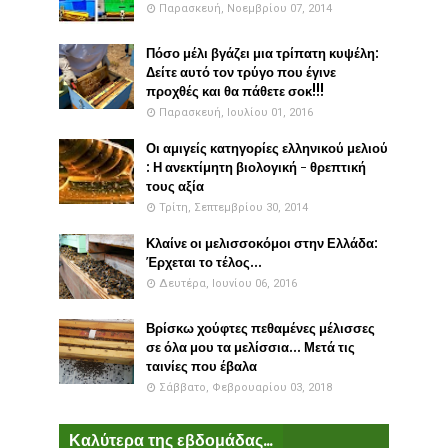
Παρασκευή, Νοεμβρίου 07, 2014
Πόσο μέλι βγάζει μια τρίπατη κυψέλη:
Δείτε αυτό τον τρύγο που έγινε
προχθές και θα πάθετε σοκ!!!
Παρασκευή, Ιουλίου 01, 2016
Οι αμιγείς κατηγορίες ελληνικού μελιού
: Η ανεκτίμητη βιολογική - θρεπτική
τους αξία
Τρίτη, Σεπτεμβρίου 30, 2014
Κλαίνε οι μελισσοκόμοι στην Ελλάδα:
Έρχεται το τέλος...
Δευτέρα, Ιουνίου 06, 2016
Βρίσκω χούφτες πεθαμένες μέλισσες
σε όλα μου τα μελίσσια... Μετά τις
ταινίες που έβαλα
Σάββατο, Φεβρουαρίου 03, 2018
Καλύτερα της εβδομάδας...