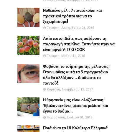
Νοθευένο μέλι. 7 πανεύκολοι και
πρακτικοί τρόποι για να το
ξεχωρίσουμε!
Τετάρτη, Δεκεμβρίου 21, 2016
Απίστευτο: Δείτε πως αυξάνουν τη
παραγωγή στη Κίνα. Ξυπνήστε πριν να
είναι αργά VIDEO ΣΟΚ
Τετάρτη, Μαΐου 11, 2016
Φοβάσαι το τσίμπημα της μέλισσας;
Όταν μάθεις αυτά τα 5 πραγματάκια
όλα θα αλλάξουν... Διαδώστε το
παντού!
Κυριακή, Νοεμβρίου 12, 2017
Η θρησκεία μας είναι ολοζώντανη!
Έβαλαν εικόνες μέσα σε μελίσσι και
έγινε το θαύμα...
Παρασκευή, Ιουλίου 01, 2016
Ποιά είναι τα 18 Καλύτερα Ελληνικά