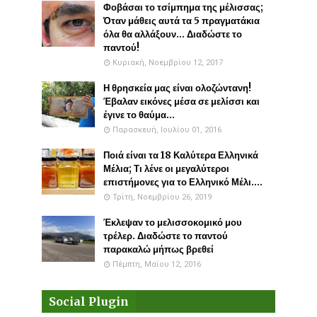
Φοβάσαι το τσίμπημα της μέλισσας;
Όταν μάθεις αυτά τα 5 πραγματάκια
όλα θα αλλάξουν... Διαδώστε το
παντού!
Κυριακή, Νοεμβρίου 12, 2017
Η θρησκεία μας είναι ολοζώντανη!
Έβαλαν εικόνες μέσα σε μελίσσι και
έγινε το θαύμα...
Παρασκευή, Ιουλίου 01, 2016
Ποιά είναι τα 18 Καλύτερα Ελληνικά
Μέλια; Τι λένε οι μεγαλύτεροι
επιστήμονες για το Ελληνικό Μέλι....
Τρίτη, Νοεμβρίου 26, 2019
Έκλεψαν το μελισσοκομικό μου
τρέλερ. Διαδώστε το παντού
παρακαλώ μήπως βρεθεί
Πέμπτη, Μαΐου 12, 2016
Social Plugin