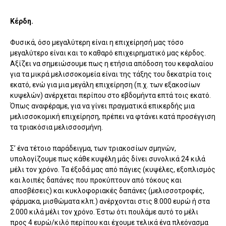
Κέρδη.
Φυσικά, όσο μεγαλύτερη είναι η επιχείρησή μας τόσο
μεγαλύτερο είναι και το καθαρό επιχειρηματικό μας κέρδος.
Αξίζει να σημειώσουμε πως η ετήσια απόδοση του κεφαλαίου
για τα μικρά μελισσοκομεία είναι της τάξης του δεκατρία τοις
εκατό, ενώ για μια μεγάλη επιχείρηση (π.χ. των εξακοσίων
κυψελών) ανέρχεται περίπου στο εβδομήντα επτά τοις εκατό.
Όπως αναφέραμε, για να γίνει πραγματικά επικερδής μια
μελισσοκομική επιχείρηση, πρέπει να φτάνει κατά προσέγγιση
τα τριακόσια μελισσοσμήνη.
Σ’ ένα τέτοιο παράδειγμα, των τριακοσίων σμηνών,
υπολογίζουμε πως κάθε κυψέλη μάς δίνει συνολικά 24 κιλά
μέλι τον χρόνο. Τα έξοδά μας από πάγιες (κυψέλες, εξοπλισμός
και λοιπές δαπάνες που προκύπτουν από τόκους και
αποσβέσεις) και κυκλοφοριακές δαπάνες (μελισσοτροφές,
φάρμακα, μισθώματα κλπ.) ανέρχονται στις 8.000 ευρώ ή στα
2.000 κιλά μέλι τον χρόνο. Έστω ότι πουλάμε αυτό το μέλι
προς 4 ευρώ/κιλό περίπου και έχουμε τελικά ένα πλεόνασμα