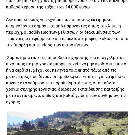
πως, σε μια καλή χρονιά, μπορούμε ενδεικτικά να περιμένουμε
καθαρό κέρδος της τάξης των 14.000 ευρώ.
Δεν πρέπει όμως να ξεχνάμε πως οι όποιες εκτιμήσεις
επηρεάζονται σημαντικά από παράγοντες όπως το κλίμα, η
περιοχή, οι ασθένειες των μελισσών, οι διακυμάνσεις των
τιμών πχ. στα φάρμακα και τις μελισσοτροφές, καθώς και από
την ύπαρξη και το είδος των επιδοτήσεων.
Χαρακτηριστικό της απρόβλεπτης φύσης του επαγγέλματος
είναι πως σε μία χρονιά μπορεί κανείς να μην κερδίσει τίποτα
ή να κερδίσει μέχρι και πενήντα τοις εκατό πάνω από τις
μέσες τιμές που δίνουν οι προβλέψεις. Επίσης, για να φτάσει
κανείς στα νούμερα του παραδείγματός μας, απαιτούνται
χρόνια σκληρής εργασίας, διαρκούς εκπαίδευσης και τριβής
με το αντικείμενο, καθώς και βαθιά γνώση των συνθηκών της
αγοράς.