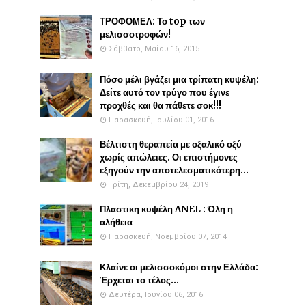
ΤΡΟΦΟΜΕΛ: Το top των
μελισσοτροφών!
Σάββατο, Μαΐου 16, 2015
Πόσο μέλι βγάζει μια τρίπατη κυψέλη:
Δείτε αυτό τον τρύγο που έγινε
προχθές και θα πάθετε σοκ!!!
Παρασκευή, Ιουλίου 01, 2016
Βέλτιστη θεραπεία με οξαλικό οξύ
χωρίς απώλειες. Οι επιστήμονες
εξηγούν την αποτελεσματικότερη...
Τρίτη, Δεκεμβρίου 24, 2019
Πλαστικη κυψέλη ANEL : Όλη η
αλήθεια
Παρασκευή, Νοεμβρίου 07, 2014
Κλαίνε οι μελισσοκόμοι στην Ελλάδα:
Έρχεται το τέλος...
Δευτέρα, Ιουνίου 06, 2016