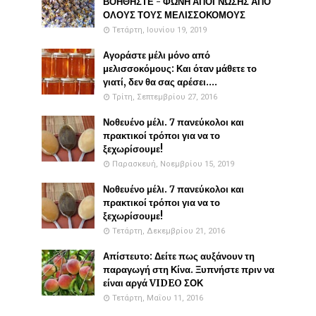
ΒΟΗΘΗΣΤΕ - ΦΩΝΗ ΑΠΟΓΝΩΣΗΣ ΑΠΟ
ΟΛΟΥΣ ΤΟΥΣ ΜΕΛΙΣΣΟΚΟΜΟΥΣ
Τετάρτη, Ιουνίου 19, 2019
Αγοράστε μέλι μόνο από
μελισσοκόμους: Και όταν μάθετε το
γιατί, δεν θα σας αρέσει....
Τρίτη, Σεπτεμβρίου 27, 2016
Νοθευένο μέλι. 7 πανεύκολοι και
πρακτικοί τρόποι για να το
ξεχωρίσουμε!
Παρασκευή, Νοεμβρίου 15, 2019
Νοθευένο μέλι. 7 πανεύκολοι και
πρακτικοί τρόποι για να το
ξεχωρίσουμε!
Τετάρτη, Δεκεμβρίου 21, 2016
Απίστευτο: Δείτε πως αυξάνουν τη
παραγωγή στη Κίνα. Ξυπνήστε πριν να
είναι αργά VIDEO ΣΟΚ
Τετάρτη, Μαΐου 11, 2016