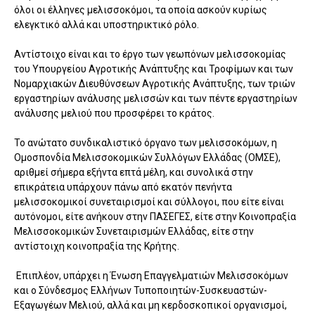
όλοι οι έλληνες μελισσοκόμοι, τα οποία ασκούν κυρίως
ελεγκτικό αλλά και υποστηρικτικό ρόλο.
Αντίστοιχο είναι και το έργο των γεωπόνων μελισσοκομίας
του Υπουργείου Αγροτικής Ανάπτυξης και Τροφίμων και των
Νομαρχιακών Διευθύνσεων Αγροτικής Ανάπτυξης, των τριών
εργαστηρίων ανάλυσης μελισσών και των πέντε εργαστηρίων
ανάλυσης μελιού που προσφέρει το κράτος.
Το ανώτατο συνδικαλιστικό όργανο των μελισσοκόμων, η
Ομοσπονδία Μελισσοκομικών Συλλόγων Ελλάδας (ΟΜΣΕ),
αριθμεί σήμερα εξήντα επτά μέλη, και συνολικά στην
επικράτεια υπάρχουν πάνω από εκατόν πενήντα
μελισσοκομικοί συνεταιρισμοί και σύλλογοι, που είτε είναι
αυτόνομοι, είτε ανήκουν στην ΠΑΣΕΓΕΣ, είτε στην Κοινοπραξία
Μελισσοκομικών Συνεταιρισμών Ελλάδας, είτε στην
αντίστοιχη κοινοπραξία της Κρήτης.
Επιπλέον, υπάρχει η Ένωση Επαγγελματιών Μελισσοκόμων
και ο Σύνδεσμος Ελλήνων Τυποποιητών-Συσκευαστών-
Εξαγωγέων Μελιού, αλλά και μη κερδοσκοπικοί οργανισμοί,