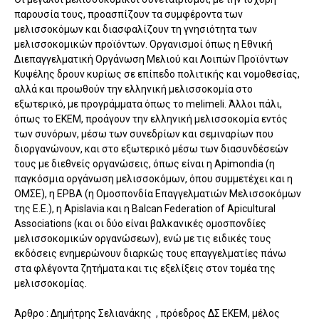
παρουσία τους, προασπίζουν τα συμφέροντα των
μελισσοκόμων και διασφαλίζουν τη γνησιότητα των
μελισσοκομικών προϊόντων. Οργανισμοί όπως η Εθνική
Διεπαγγελματική Οργάνωση Μελιού και Λοιπών Προϊόντων
Κυψέλης δρουν κυρίως σε επίπεδο πολιτικής και νομοθεσίας,
αλλά και προωθούν την ελληνική μελισσοκομία στο
εξωτερικό, με προγράμματα όπως το melimeli. Άλλοι πάλι,
όπως το ΕΚΕΜ, προάγουν την ελληνική μελισσοκομία εντός
των συνόρων, μέσω των συνεδρίων και σεμιναρίων που
διοργανώνουν, και στο εξωτερικό μέσω των διασυνδέσεών
τους με διεθνείς οργανώσεις, όπως είναι η Apimondia (η
παγκόσμια οργάνωση μελισσοκόμων, όπου συμμετέχει και η
ΟΜΣΕ), η EPBA (η Ομοσπονδία Επαγγελματιών Μελισσοκόμων
της Ε.Ε.), η Apislavia και η Balcan Federation of Apicultural
Associations (και οι δύο είναι βαλκανικές ομοσπονδίες
μελισσοκομικών οργανώσεων), ενώ με τις ειδικές τους
εκδόσεις ενημερώνουν διαρκώς τους επαγγελματίες πάνω
στα φλέγοντα ζητήματα και τις εξελίξεις στον τομέα της
μελισσοκομίας.
Άρθρο : Δημήτρης Σελιανάκης , πρόεδρος ΔΣ ΕΚΕΜ, μέλος