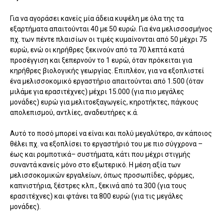
Για να αγοράσει κανείς μία άδεια κυψέλη με όλα της τα
εξαρτήματα απαιτούνται 40 με 50 ευρώ. Για ένα μελισσοσμήνος
πχ. των πέντε πλαισίων οι τιμές κυμαίνονται από 50 μέχρι 75
ευρώ, ενώ οι κηρήθρες ξεκινούν από τα 70 λεπτά κατά
προσέγγιση και ξεπερνούν το 1 ευρώ, όταν πρόκειται για
κηρήθρες βιολογικής γεωργίας. Επιπλέον, για να εξοπλιστεί
ένα μελισσοκομικό εργαστήριο απαιτούνται από 1.500 (όταν
μιλάμε για ερασιτέχνες) μέχρι 15.000 (για πιο μεγάλες
μονάδες) ευρώ για μελιτοεξαγωγείς, κηροτήκτες, πάγκους
απολεπισμού, αντλίες, αναδευτήρες κ.ά.
Αυτό το ποσό μπορεί να είναι και πολύ μεγαλύτερο, αν κάποιος
θέλει πχ. να εξοπλίσει το εργαστήριό του με πιο σύγχρονα –
έως και ρομποτικά– συστήματα, κάτι που μέχρι στιγμής
συναντά κανείς μόνο στο εξωτερικό. Η μέση αξία των
μελισσοκομικών εργαλείων, όπως προσωπίδες, φόρμες,
καπνιστήρια, ξέστρες κλπ., ξεκινά από τα 300 (για τους
ερασιτέχνες) και φτάνει τα 800 ευρώ (για τις μεγάλες
μονάδες).