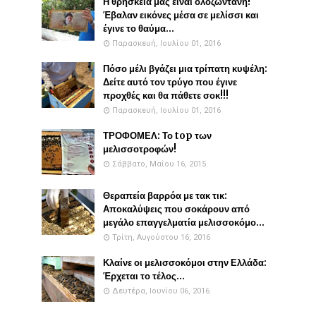
Η θρησκεία μας είναι ολοζώντανη!
Έβαλαν εικόνες μέσα σε μελίσσι και
έγινε το θαύμα...
Παρασκευή, Ιουλίου 01, 2016
Πόσο μέλι βγάζει μια τρίπατη κυψέλη:
Δείτε αυτό τον τρύγο που έγινε
προχθές και θα πάθετε σοκ!!!
Παρασκευή, Ιουλίου 01, 2016
ΤΡΟΦΟΜΕΛ: Το top των
μελισσοτροφών!
Σάββατο, Μαΐου 16, 2015
Θεραπεία βαρρόα με τακ τικ:
Αποκαλύψεις που σοκάρουν από
μεγάλο επαγγελματία μελισσοκόμο...
Τρίτη, Αυγούστου 16, 2016
Κλαίνε οι μελισσοκόμοι στην Ελλάδα:
Έρχεται το τέλος...
Δευτέρα, Ιουνίου 06, 2016