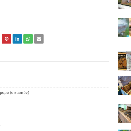
ύμαρο (ο καρπός)
.