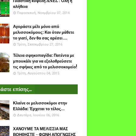
Πλαστικη κυψέλη ANEL : Όλη η
αλήθεια
Παρασκευή, Νοεμβρίου 07, 2014
Αγοράστε μέλι μόνο από
μελισσοκόμους: Και όταν μάθετε
το γιατί, δεν θα σας αρέσει....
Τρίτη, Σεπτεμβρίου 27, 2016
Τέλεια σφηκοπαγίδα: Πατέντα με
μπουκάλι για να εξολοθρεύσετε
τις σφήκες από το μελισσοκομείο!
Τρίτη, Αυγούστου 04, 2015
άστε επίσης...
Κλαίνε οι μελισσοκόμοι στην
Ελλάδα: Έρχεται το τέλος...
Δευτέρα, Ιουνίου 06, 2016
ΧΑΝΟΥΜΕ ΤΑ ΜΕΛΙΣΣΙΑ ΜΑΣ
ΒΟΗΘΗΣΤΕ - ΦΩΝΗ ΑΠΟΓΝΩΣΗΣ