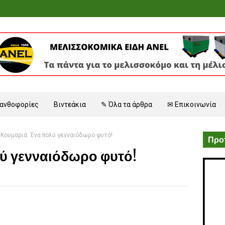
 ανθοφορίες
Βιντεάκια
✎ Όλα τα άρθρα
✉ Επικοινωνία
Κουμαριά: Ένα πολύ γενναιόδωρο φυτό!
Προτ
ύ γενναιόδωρο φυτό!