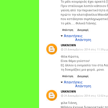
Το μέλι κουμαριάς έχει αρκετά 
Πριν στείλουμε λοιπόν κάποιον
γεύση από την περιεκτικότητα σε
πρώτο την ελατοβανίλια Μαινάλο
που εστάλησαν συμπληρωματικά 
το μέλι......Φιλικά Γιάννης.
Απάντηση
Διαγραφή
Απαντήσεις
Απάντηση
UNKNOWN
23 Δεκεμβρίου 2014 στις 11:59 μ.μ
Φίλε Κώστα,
Είναι θέμα γούστου!
Εξ άλλου η ονομασία του στα Λα
τη δοκιμάζεις μια φορά...μονο.
Απάντηση
Διαγραφή
Απαντήσεις
Απάντηση
UNKNOWN
24 Δεκεμβρίου 2014 στις 12:02 π.μ
φίλε Γιάννη,
Μάλλον έχουμε διαφορετικές πη