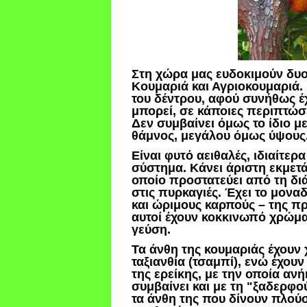
Στη χώρα μας ευδοκιμούν δυο 
Κουμαριά και Αγριοκουμαριά.
του δέντρου, αφού συνήθως έ
μπορεί, σε κάποιες περιπτώσ
Δεν συμβαίνει όμως το ίδιο μ
θάμνος, μεγάλου όμως ύψους
Είναι φυτό αειθαλές, ιδιαίτερ
σύστημα. Κάνει άριστη εκμετ
οποίο προστατεύει από τη διά
στις πυρκαγιές. Έχει το μονα
και ώριμους καρπούς – της π
αυτοί έχουν κοκκινωπό χρώμ
γεύση.
Τα άνθη της κουμαριάς έχουν
ταξιανθία (τσαμπί), ενώ έχου
της ερείκης, με την οποία ανή
συμβαίνει και με τη "ξαδερφο
τα άνθη της που δίνουν πλούσ