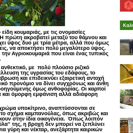
Καλύ
είδη κουμαριάς, με τις ονομασίες
 Η πρώτη ακροβατεί μεταξύ του θάμνου και
χει ύψος δυο με τρία μέτρα, αλλά που όμως
εις, να αποκτήσει πολύ μεγαλύτερο ύψος.
ε την Αγριοκουμαριά που είναι ένας τυπικός
.
α ανθεκτικό, με
πολύ πλούσιο ριζικό
άλλευση της υγρασίας του εδάφους, το
βρωση και επιδεικνύει εξαιρετική αντοχή
δικό προνόμιο να δίνει συγχρόνως και άνθη
ροηγούμενης όμως ανθοφορίας. Οι καρποί
α και όμορφη εμφάνιση αλλά αδιάφορη
 χρώμα υποκίτρινο, αναπτύσσονται σε
ν το σχήμα καμπανούλας, όπως ακριβώς και
κουν στην ίδια οικογένεια.
Όπως λοιπόν
ύλα" της, η βροχή δεν μπορεί να ξεπλύνει
ια γύρη και νέκταρ, ανεξάρτητα καιρικών