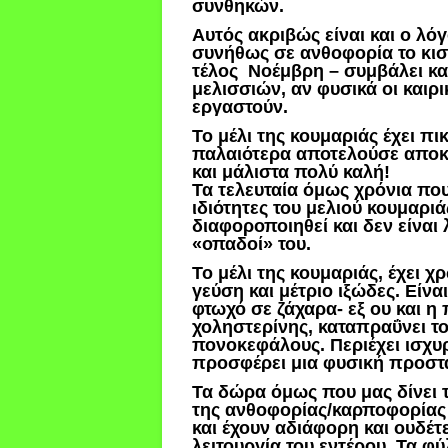
συνθηκών.
Αυτός ακριβώς είναι και ο λό
συνήθως σε ανθοφορία το κισ
τέλος
Νοέμβρη – συμβάλει κα
μελισσιών, αν φυσικά οι καιρ
εργαστούν.
Το μέλι της κουμαριάς έχει πι
παλαιότερα αποτελούσε αποκλ
και μάλιστα πολύ καλή!
Τα τελευταία όμως χρόνια που 
ιδιότητες του μελιού κουμαρι
διαφοροποιηθεί και δεν είναι λ
«οπαδοί» του.
Το μέλι της κουμαριάς, έχει χ
γεύση και μέτριο ιξώδες. Είναι
φτωχό σε ζάχαρα- εξ ου και η
χοληστερίνης, καταπραΰνει το
πονοκεφάλους. Περιέχει ισχυρέ
προσφέρει μια φυσική προστα
Τα δώρα όμως που μας δίνει τ
της ανθοφορίας/καρποφορίας τ
και έχουν αδιάφορη και ουδέτ
λειτουργία του εντέρου. Τα φ