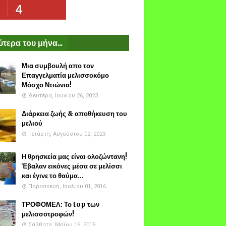
4
τερα του μήνα...
Μια συμβουλή απο τον
Επαγγελματία μελισσοκόμο
Μόσχο Ντιώνια!
Δευτέρα, Ιουνίου 26, 2023
Διάρκεια ζωής & αποθήκευση του
μελιού
Τετάρτη, Αυγούστου 02, 2023
Η θρησκεία μας είναι ολοζώντανη!
Έβαλαν εικόνες μέσα σε μελίσσι
και έγινε το θαύμα...
Παρασκευή, Ιουλίου 01, 2016
ΤΡΟΦΟΜΕΛ: Το top των
μελισσοτροφών!
Σάββατο, Μαΐου 16, 2015