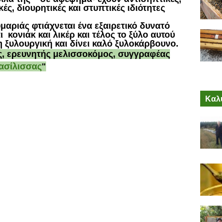
κές, διουρητικές και στυπτικές ιδιότητες
αριάς φτιάχνεται ένα εξαιρετικό δυνατό
αι
κονιάκ και λικέρ και τέλος το ξύλο αυτού
η ξυλουργική και δίνει καλό ξυλοκάρβουνο.
ς, ερευνητής μελισσοκόμος, συγγραφέας
Βασίλισσας
"
Καλύ