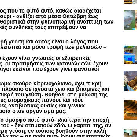
γος που το φυτό αυτό, καθώς διαδέχεται
ούρι - ανθίζει από μέσα Οκτώβρη έως
θοριστικά στην φθινοπωρινή ανάπτυξη των
ικές συνθήκες τους επιτρέψουν να
κρή γεύση και αυτός είναι ο λόγος που
ειστικά και μόνο τροφή των μελισσών –
έχουν γίνει γνωστές οι εξαιρετικές
άς, οι προτιμήσεις των καταναλωτών έχουν
ίγοι εκείνοι που έχουν γίνει φανατικοί
ρώμα σκούρο κίτρινοχάλκινο, έχει πικρή
 πλούσιο σε ιχνοστοιχεία και βιταμίνες και
 πικρή του γεύση. Βοηθάει στη μείωση της
υς στομαχικούς πόνους και τους
ς αντιβιοτικές ουσίες και γενικά
σία στον οργανισμό μας.
ο όμορφο αυτό φυτό- ιδιαίτερα την εποχή
ου - δεν σταματούν εδώ. Ο καρποί της, αν
ερη γεύση, εν τούτοις βοηθούν στην καλή
ύλλα της – σε αφέψημα- έχουν αντισηπτικές,