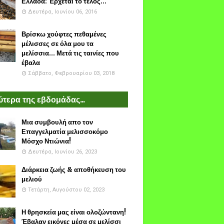
Ελλάδα: Έρχεται το τέλος...
Δευτέρα, Ιουνίου 06, 2016
Βρίσκω χούφτες πεθαμένες
μέλισσες σε όλα μου τα
μελίσσια... Μετά τις ταινίες που
έβαλα
Σάββατο, Φεβρουαρίου 03, 2018
τερα της εβδομάδας...
Μια συμβουλή απο τον
Επαγγελματία μελισσοκόμο
Μόσχο Ντιώνια!
Δευτέρα, Ιουνίου 26, 2023
Διάρκεια ζωής & αποθήκευση του
μελιού
Τετάρτη, Αυγούστου 02, 2023
Η θρησκεία μας είναι ολοζώντανη!
Έβαλαν εικόνες μέσα σε μελίσσι