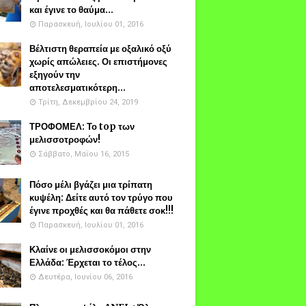
και έγινε το θαύμα...
Παρασκευή, Ιουλίου 01, 2016
Βέλτιστη θεραπεία με οξαλικό οξύ
χωρίς απώλειες. Οι επιστήμονες
εξηγούν την
αποτελεσματικότερη...
Τρίτη, Δεκεμβρίου 24, 2019
ΤΡΟΦΟΜΕΛ: Το top των
μελισσοτροφών!
Σάββατο, Μαΐου 16, 2015
Πόσο μέλι βγάζει μια τρίπατη
κυψέλη: Δείτε αυτό τον τρύγο που
έγινε προχθές και θα πάθετε σοκ!!!
Παρασκευή, Ιουλίου 01, 2016
Κλαίνε οι μελισσοκόμοι στην
Ελλάδα: Έρχεται το τέλος...
Δευτέρα, Ιουνίου 06, 2016