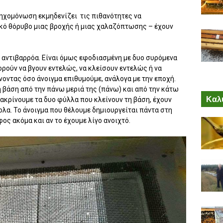
ηχομόνωση εκμηδενίζει τις πιθανότητες να
ικό θόρυβο μιας βροχής ή μιας χαλαζόπτωσης – έχουν
μα αντιβαρρόα. Είναι όμως εφοδιασμένη με δυο συρόμενα
ούν να βγουν εντελώς, να κλείσουν εντελώς ή να
νοντας όσο άνοιγμα επιθυμούμε, ανάλογα με την εποχή.
 βάση από την πάνω μεριά της (πάνω) και από την κάτω
Καλύ
ακρίνουμε τα δυο φύλλα που κλείνουν τη βάση, έχουν
κολα. Το άνοιγμα που θέλουμε δημιουργείται πάντα στη
ος ακόμα και αν το έχουμε λίγο ανοιχτό.