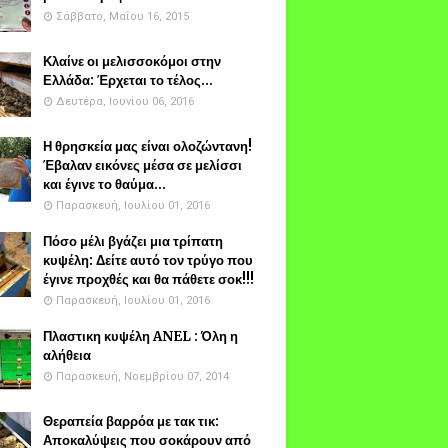
Σάββατο, Μαΐου 16, 2015
Κλαίνε οι μελισσοκόμοι στην
Ελλάδα: Έρχεται το τέλος...
Δευτέρα, Ιουνίου 06, 2016
Η θρησκεία μας είναι ολοζώντανη!
Έβαλαν εικόνες μέσα σε μελίσσι
και έγινε το θαύμα...
Παρασκευή, Ιουλίου 01, 2016
Πόσο μέλι βγάζει μια τρίπατη
κυψέλη: Δείτε αυτό τον τρύγο που
έγινε προχθές και θα πάθετε σοκ!!!
Παρασκευή, Ιουλίου 01, 2016
Πλαστικη κυψέλη ANEL : Όλη η
αλήθεια
Παρασκευή, Νοεμβρίου 07, 2014
Θεραπεία βαρρόα με τακ τικ:
Αποκαλύψεις που σοκάρουν από