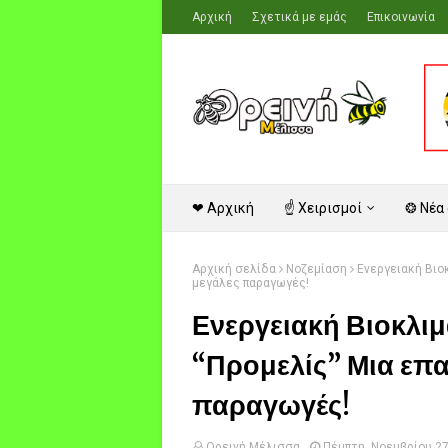
Αρχική
Σχετικά με εμάς
Επικοινωνία
❤ Αρχική
☝ Χειρισμοί
❂ Νέα
Αρχική σελίδα
Νοζεμίαση
Ενεργειακή Βιοκ
μεγάλες παραγωγές!
Ενεργειακή Βιοκλι
“Προμελίς” Μια επαν
παραγωγές!
Ορεινή Μέλισσα
Πέμπτη, Νοεμβρίου 27