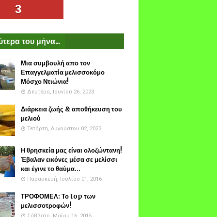
3
τερα του μήνα...
Μια συμβουλή απο τον
Επαγγελματία μελισσοκόμο
Μόσχο Ντιώνια!
Δευτέρα, Ιουνίου 26, 2023
Διάρκεια ζωής & αποθήκευση του
μελιού
Τετάρτη, Αυγούστου 02, 2023
Η θρησκεία μας είναι ολοζώντανη!
Έβαλαν εικόνες μέσα σε μελίσσι
και έγινε το θαύμα...
Παρασκευή, Ιουλίου 01, 2016
ΤΡΟΦΟΜΕΛ: Το top των
μελισσοτροφών!
Σάββατο, Μαΐου 16, 2015