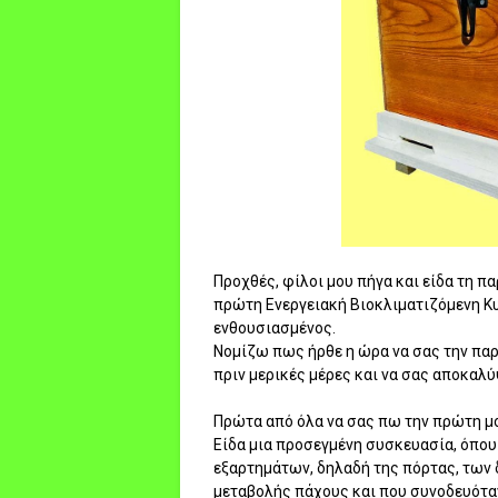
Προχθές, φίλοι μου πήγα και είδα τη 
πρώτη Ενεργειακή Βιοκλιματιζόμενη Κυ
ενθουσιασμένος.
Νομίζω πως ήρθε η ώρα να σας την πα
πριν μερικές μέρες και να σας αποκαλύ
Πρώτα από όλα να σας πω την πρώτη μ
Είδα μια προσεγμένη συσκευασία, όπου
εξαρτημάτων, δηλαδή της πόρτας, των 
μεταβολής πάχους και που συνοδευόταν