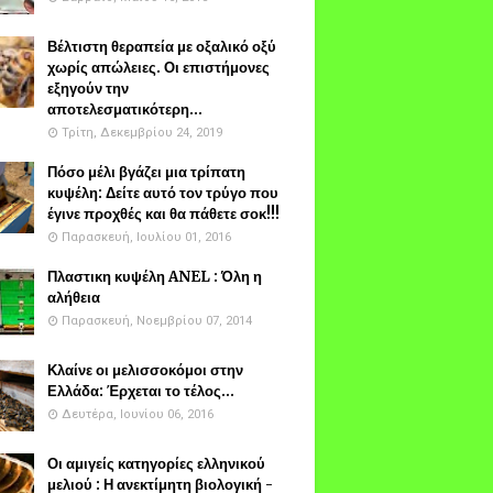
Βέλτιστη θεραπεία με οξαλικό οξύ
χωρίς απώλειες. Οι επιστήμονες
εξηγούν την
αποτελεσματικότερη...
Τρίτη, Δεκεμβρίου 24, 2019
Πόσο μέλι βγάζει μια τρίπατη
κυψέλη: Δείτε αυτό τον τρύγο που
έγινε προχθές και θα πάθετε σοκ!!!
Παρασκευή, Ιουλίου 01, 2016
Πλαστικη κυψέλη ANEL : Όλη η
αλήθεια
Παρασκευή, Νοεμβρίου 07, 2014
Κλαίνε οι μελισσοκόμοι στην
Ελλάδα: Έρχεται το τέλος...
Δευτέρα, Ιουνίου 06, 2016
Οι αμιγείς κατηγορίες ελληνικού
μελιού : Η ανεκτίμητη βιολογική -