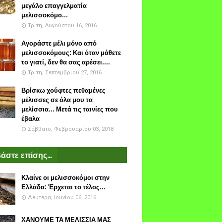
μεγάλο επαγγελματία
μελισσοκόμο...
Τρίτη, Αυγούστου 16, 2016
Αγοράστε μέλι μόνο από
μελισσοκόμους: Και όταν μάθετε
το γιατί, δεν θα σας αρέσει....
Τρίτη, Σεπτεμβρίου 27, 2016
Βρίσκω χούφτες πεθαμένες
μέλισσες σε όλα μου τα
μελίσσια... Μετά τις ταινίες που
έβαλα
Σάββατο, Φεβρουαρίου 03, 2018
άστε επίσης...
Κλαίνε οι μελισσοκόμοι στην
Ελλάδα: Έρχεται το τέλος...
Δευτέρα, Ιουνίου 06, 2016
ΧΑΝΟΥΜΕ ΤΑ ΜΕΛΙΣΣΙΑ ΜΑΣ