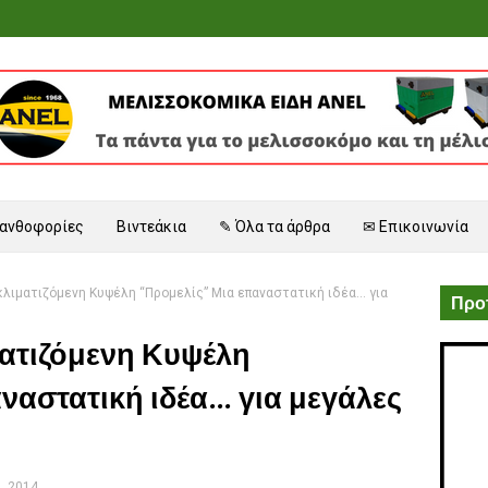
 ανθοφορίες
Βιντεάκια
✎ Όλα τα άρθρα
✉ Επικοινωνία
λιματιζόμενη Κυψέλη “Προμελίς” Μια επαναστατική ιδέα... για
Προτ
ματιζόμενη Κυψέλη
αστατική ιδέα... για μεγάλες
, 2014