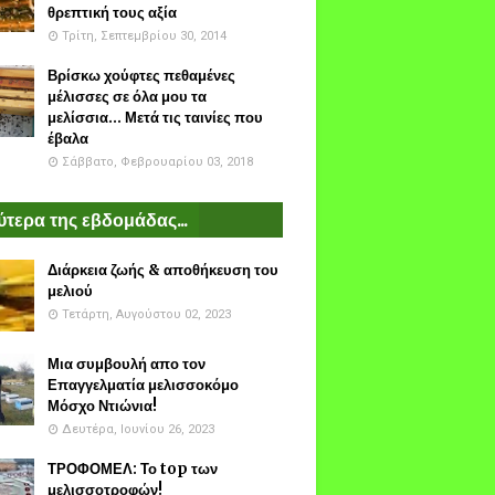
θρεπτική τους αξία
Τρίτη, Σεπτεμβρίου 30, 2014
Βρίσκω χούφτες πεθαμένες
μέλισσες σε όλα μου τα
μελίσσια... Μετά τις ταινίες που
έβαλα
Σάββατο, Φεβρουαρίου 03, 2018
τερα της εβδομάδας...
Διάρκεια ζωής & αποθήκευση του
μελιού
Τετάρτη, Αυγούστου 02, 2023
Μια συμβουλή απο τον
Επαγγελματία μελισσοκόμο
Μόσχο Ντιώνια!
Δευτέρα, Ιουνίου 26, 2023
ΤΡΟΦΟΜΕΛ: Το top των
μελισσοτροφών!