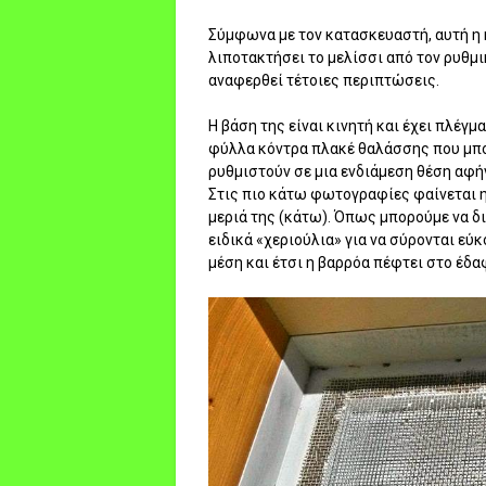
Σύμφωνα με τον κατασκευαστή, αυτή η 
λιποτακτήσει το μελίσσι από τον ρυθμ
αναφερθεί τέτοιες περιπτώσεις.
Η βάση της είναι κινητή και έχει πλέγ
φύλλα κόντρα πλακέ θαλάσσης που μπορ
ρυθμιστούν σε μια ενδιάμεση θέση αφή
Στις πιο κάτω φωτογραφίες φαίνεται η
μεριά της (κάτω). Όπως μπορούμε να δι
ειδικά «χεριούλια» για να σύρονται εύ
μέση και έτσι η βαρρόα πέφτει στο έδαφ