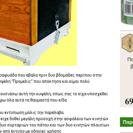
παραφυάδα που έβαλα πριν δυο βδομάδες περίπου στην
ψέλη “Προμελίς” που απόκτησα και είμαι πολύ
ρουσιάσω αυτή την κυψέλη, όπως σας το είχα υποσχεθεί
ψω όλα αυτά τα θαυμαστά που είδα.
ου εντύπωση μόλις την παρέλαβα.
 είχε δοθεί μεγάλη προσοχή στην ασφάλεια των κινητών
Παρ
δυο συρταριών του πάτου και των δυο κινητών πλαισίων
 από έντυπο με οδηγίες χρήσης.