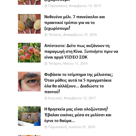
Παρασκευή, Νοεμβρίου 15, 2019
Νοθευένο μέλι. 7 πανεύκολοι και
πρακτικοί τρόποι για να το
ξεχωρίσουμε!
Τετάρτη, Δεκεμβρίου 21, 2016
Απίστευτο: Δείτε πως αυξάνουν τη
παραγωγή στη Κίνα. Ξυπνήστε πριν να
είναι αργά VIDEO ΣΟΚ
Τετάρτη, Μαΐου 11, 2016
Φοβάσαι το τσίμπημα της μέλισσας;
Όταν μάθεις αυτά τα 5 πραγματάκια
όλα θα αλλάξουν... Διαδώστε το
παντού!
Κυριακή, Νοεμβρίου 12, 2017
Η θρησκεία μας είναι ολοζώντανη!
Έβαλαν εικόνες μέσα σε μελίσσι και
έγινε το θαύμα...
Παρασκευή, Ιουλίου 01, 2016