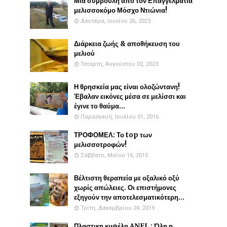
Μια συμβουλή απο τον Επαγγελματία
μελισσοκόμο Μόσχο Ντιώνια!
Δευτέρα, Ιουνίου 26, 2023
Διάρκεια ζωής & αποθήκευση του
μελιού
Τετάρτη, Αυγούστου 02, 2023
Η θρησκεία μας είναι ολοζώντανη!
Έβαλαν εικόνες μέσα σε μελίσσι και
έγινε το θαύμα...
Παρασκευή, Ιουλίου 01, 2016
ΤΡΟΦΟΜΕΛ: Το top των
μελισσοτροφών!
Σάββατο, Μαΐου 16, 2015
Βέλτιστη θεραπεία με οξαλικό οξύ
χωρίς απώλειες. Οι επιστήμονες
εξηγούν την αποτελεσματικότερη...
Τρίτη, Δεκεμβρίου 24, 2019
Πλαστικη κυψέλη ANEL : Όλη η