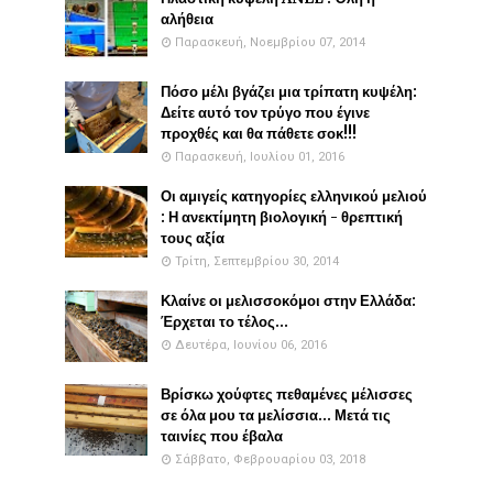
αλήθεια
Παρασκευή, Νοεμβρίου 07, 2014
Πόσο μέλι βγάζει μια τρίπατη κυψέλη:
Δείτε αυτό τον τρύγο που έγινε
προχθές και θα πάθετε σοκ!!!
Παρασκευή, Ιουλίου 01, 2016
Οι αμιγείς κατηγορίες ελληνικού μελιού
: Η ανεκτίμητη βιολογική - θρεπτική
τους αξία
Τρίτη, Σεπτεμβρίου 30, 2014
Κλαίνε οι μελισσοκόμοι στην Ελλάδα:
Έρχεται το τέλος...
Δευτέρα, Ιουνίου 06, 2016
Βρίσκω χούφτες πεθαμένες μέλισσες
σε όλα μου τα μελίσσια... Μετά τις
ταινίες που έβαλα
Σάββατο, Φεβρουαρίου 03, 2018