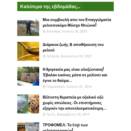
Καλύτερα της εβδομάδας...
Μια συμβουλή απο τον Επαγγελματία
μελισσοκόμο Μόσχο Ντιώνια!
Δευτέρα, Ιουνίου 26, 2023
Διάρκεια ζωής & αποθήκευση του
μελιού
Τετάρτη, Αυγούστου 02, 2023
Η θρησκεία μας είναι ολοζώντανη!
Έβαλαν εικόνες μέσα σε μελίσσι και
έγινε το θαύμα...
Παρασκευή, Ιουλίου 01, 2016
Βέλτιστη θεραπεία με οξαλικό οξύ
χωρίς απώλειες. Οι επιστήμονες
εξηγούν την αποτελεσματικότερη...
Τρίτη, Δεκεμβρίου 24, 2019
ΤΡΟΦΟΜΕΛ: Το top των
μελισσοτροφών!