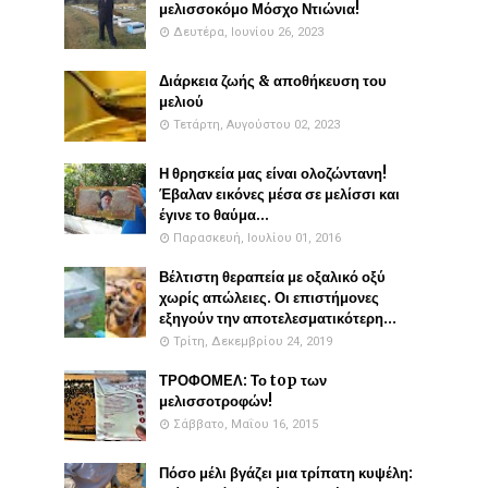
μελισσοκόμο Μόσχο Ντιώνια!
Δευτέρα, Ιουνίου 26, 2023
Διάρκεια ζωής & αποθήκευση του
μελιού
Τετάρτη, Αυγούστου 02, 2023
Η θρησκεία μας είναι ολοζώντανη!
Έβαλαν εικόνες μέσα σε μελίσσι και
έγινε το θαύμα...
Παρασκευή, Ιουλίου 01, 2016
Βέλτιστη θεραπεία με οξαλικό οξύ
χωρίς απώλειες. Οι επιστήμονες
εξηγούν την αποτελεσματικότερη...
Τρίτη, Δεκεμβρίου 24, 2019
ΤΡΟΦΟΜΕΛ: Το top των
μελισσοτροφών!
Σάββατο, Μαΐου 16, 2015
Πόσο μέλι βγάζει μια τρίπατη κυψέλη: