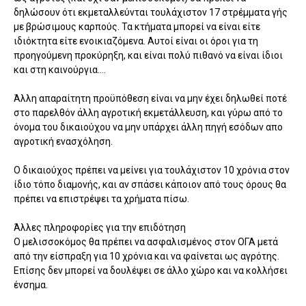
δηλώσουν ότι εκμεταλλεύνται τουλάχιστον 17 στρέμματα γής
με βρώσιμους καρπούς. Τα κτήματα μπορεί να είναι είτε
ιδιόκτητα είτε ενοικιαζόμενα. Αυτοί είναι οι όροι για τη
προηγούμενη προκύρηξη, και είναι πολύ πιθανό να είναι ίδιοι
και στη καινούργια....
Άλλη απαραίτητη προϋπόθεση είναι να μην έχει δηλωθεί ποτέ
στο παρελθόν άλλη αγροτική εκμετάλλευση, και γύρω από το
όνομα του δικαιούχου να μην υπάρχει άλλη πηγή εσόδων απο
αγροτική ενασχόληση.
Ο δικαιούχος πρέπει να μείνει για τουλάχιστον 10 χρόνια στον
ίδιο τόπο διαμονής, και αν σπάσει κάποιον από τους όρους θα
πρέπει να επιστρέψει τα χρήματα πίσω.
Άλλες πληροφορίες για την επιδότηση
Ο μελισσοκόμος θα πρέπει να ασφαλισμένος στον ΟΓΑ μετά
από την είσπραξη για 10 χρόνια και να φαίνεται ως αγρότης.
Επίσης δεν μπορεί να δουλέψει σε άλλο χώρο και να κολλήσει
ένσημα.