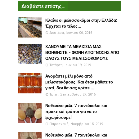
Διαβάστε επίσης...
Κλαίνε οι μελισσοκόμοι στην Ελλάδα:
Έρχεται το τέλος...
Δευτέρα, Ιουνίου 06, 2016
ΧΑΝΟΥΜΕ ΤΑ ΜΕΛΙΣΣΙΑ ΜΑΣ
ΒΟΗΘΗΣΤΕ - ΦΩΝΗ ΑΠΟΓΝΩΣΗΣ ΑΠΟ
ΟΛΟΥΣ ΤΟΥΣ ΜΕΛΙΣΣΟΚΟΜΟΥΣ
Τετάρτη, Ιουνίου 19, 2019
Αγοράστε μέλι μόνο από
μελισσοκόμους: Και όταν μάθετε το
γιατί, δεν θα σας αρέσει....
Τρίτη, Σεπτεμβρίου 27, 2016
Νοθευένο μέλι. 7 πανεύκολοι και
πρακτικοί τρόποι για να το
ξεχωρίσουμε!
Παρασκευή, Νοεμβρίου 15, 2019
Νοθευένο μέλι. 7 πανεύκολοι και