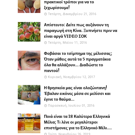
πρακτικοί τρόποι για να το
ξεχωρίσουμε!
Τετάρτη, Δεκεμβρίου 21, 2016
Απίστευτο: Δείτε πως αυξάνουν τη
παραγωγή στη Κίνα. Ξυπνήστε πριν να
είναι αργά VIDEO ΣΟΚ
Τετάρτη, Μαΐου 11, 2016
Φοβάσαι το τσίμπημα της μέλισσας;
Όταν μάθεις αυτά τα 5 πραγματάκια
όλα θα αλλάξουν... Διαδώστε το
παντού!
Κυριακή, Νοεμβρίου 12, 2017
Η θρησκεία μας είναι ολοζώντανη!
Έβαλαν εικόνες μέσα σε μελίσσι και
έγινε το θαύμα...
Παρασκευή, Ιουλίου 01, 2016
Ποιά είναι τα 18 Καλύτερα Ελληνικά
Μέλια; Τι λένε οι μεγαλύτεροι
επιστήμονες για το Ελληνικό Μέλι....
Τρίτη, Νοεμβρίου 26, 2019