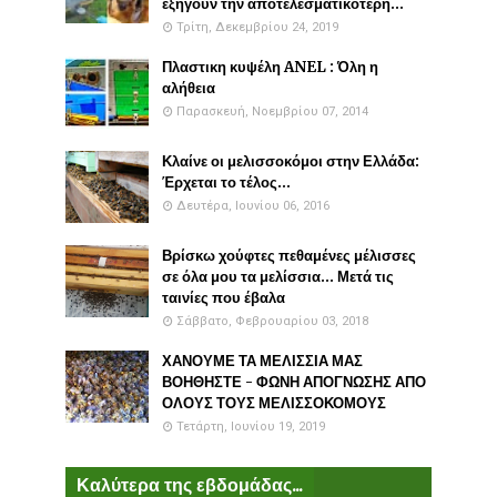
εξηγούν την αποτελεσματικότερη...
Τρίτη, Δεκεμβρίου 24, 2019
Πλαστικη κυψέλη ANEL : Όλη η
αλήθεια
Παρασκευή, Νοεμβρίου 07, 2014
Κλαίνε οι μελισσοκόμοι στην Ελλάδα:
Έρχεται το τέλος...
Δευτέρα, Ιουνίου 06, 2016
Βρίσκω χούφτες πεθαμένες μέλισσες
σε όλα μου τα μελίσσια... Μετά τις
ταινίες που έβαλα
Σάββατο, Φεβρουαρίου 03, 2018
ΧΑΝΟΥΜΕ ΤΑ ΜΕΛΙΣΣΙΑ ΜΑΣ
ΒΟΗΘΗΣΤΕ - ΦΩΝΗ ΑΠΟΓΝΩΣΗΣ ΑΠΟ
ΟΛΟΥΣ ΤΟΥΣ ΜΕΛΙΣΣΟΚΟΜΟΥΣ
Τετάρτη, Ιουνίου 19, 2019
Καλύτερα της εβδομάδας...