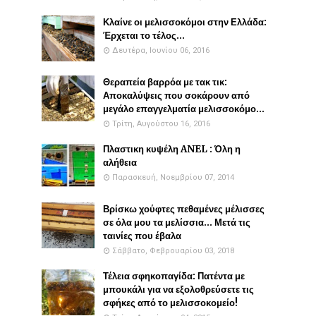
Κλαίνε οι μελισσοκόμοι στην Ελλάδα:
Έρχεται το τέλος...
Δευτέρα, Ιουνίου 06, 2016
Θεραπεία βαρρόα με τακ τικ:
Αποκαλύψεις που σοκάρουν από
μεγάλο επαγγελματία μελισσοκόμο...
Τρίτη, Αυγούστου 16, 2016
Πλαστικη κυψέλη ANEL : Όλη η
αλήθεια
Παρασκευή, Νοεμβρίου 07, 2014
Βρίσκω χούφτες πεθαμένες μέλισσες
σε όλα μου τα μελίσσια... Μετά τις
ταινίες που έβαλα
Σάββατο, Φεβρουαρίου 03, 2018
Τέλεια σφηκοπαγίδα: Πατέντα με
μπουκάλι για να εξολοθρεύσετε τις
σφήκες από το μελισσοκομείο!