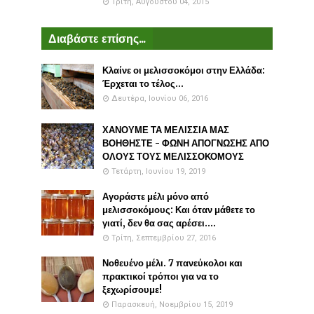
Τρίτη, Αυγούστου 04, 2015
Διαβάστε επίσης...
Κλαίνε οι μελισσοκόμοι στην Ελλάδα:
Έρχεται το τέλος...
Δευτέρα, Ιουνίου 06, 2016
ΧΑΝΟΥΜΕ ΤΑ ΜΕΛΙΣΣΙΑ ΜΑΣ
ΒΟΗΘΗΣΤΕ - ΦΩΝΗ ΑΠΟΓΝΩΣΗΣ ΑΠΟ
ΟΛΟΥΣ ΤΟΥΣ ΜΕΛΙΣΣΟΚΟΜΟΥΣ
Τετάρτη, Ιουνίου 19, 2019
Αγοράστε μέλι μόνο από
μελισσοκόμους: Και όταν μάθετε το
γιατί, δεν θα σας αρέσει....
Τρίτη, Σεπτεμβρίου 27, 2016
Νοθευένο μέλι. 7 πανεύκολοι και
πρακτικοί τρόποι για να το
ξεχωρίσουμε!
Παρασκευή, Νοεμβρίου 15, 2019