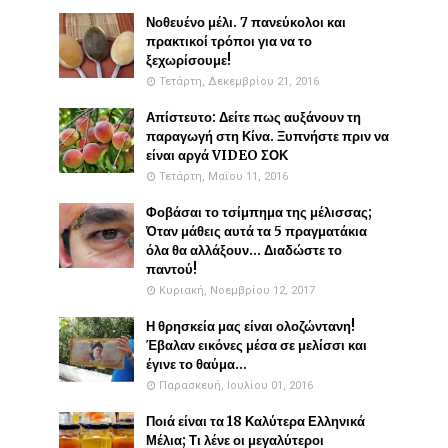
Νοθευένο μέλι. 7 πανεύκολοι και
πρακτικοί τρόποι για να το
ξεχωρίσουμε!
Τετάρτη, Δεκεμβρίου 21, 2016
Απίστευτο: Δείτε πως αυξάνουν τη
παραγωγή στη Κίνα. Ξυπνήστε πριν να
είναι αργά VIDEO ΣΟΚ
Τετάρτη, Μαΐου 11, 2016
Φοβάσαι το τσίμπημα της μέλισσας;
Όταν μάθεις αυτά τα 5 πραγματάκια
όλα θα αλλάξουν... Διαδώστε το
παντού!
Κυριακή, Νοεμβρίου 12, 2017
Η θρησκεία μας είναι ολοζώντανη!
Έβαλαν εικόνες μέσα σε μελίσσι και
έγινε το θαύμα...
Παρασκευή, Ιουλίου 01, 2016
Ποιά είναι τα 18 Καλύτερα Ελληνικά
Μέλια; Τι λένε οι μεγαλύτεροι